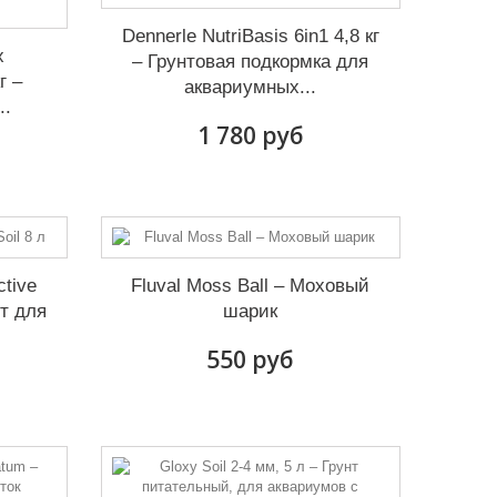
Dennerle NutriBasis 6in1 4,8 кг
x
– Грунтовая подкормка для
г –
аквариумных...
..
1 780 руб
ctive
Fluval Moss Ball – Моховый
нт для
шарик
550 руб