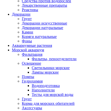
Средства против водорослей
Лекарственные препараты
Реактивы
Декорации
Грунт
Декорации искусственные
Декорации натуральные
Камни
Коряги натуральные
Фоны
Аквариумные растения
Морской аквариум
Фильтрация
Фильтры, пеноотделители
Освещение
Светильники морские
Лампы морские
Помпы
Гидрохимия
Водоподготовка
Наполнители
Тесты для морской воды
Грунт
Корма для морских обитателей
Аксессуары