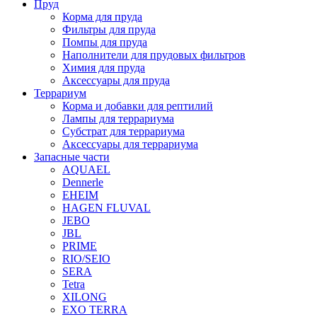
Пруд
Корма для пруда
Фильтры для пруда
Помпы для пруда
Наполнители для прудовых фильтров
Химия для пруда
Аксессуары для пруда
Террариум
Корма и добавки для рептилий
Лампы для террариума
Субстрат для террариума
Аксессуары для террариума
Запасные части
AQUAEL
Dennerle
EHEIM
HAGEN FLUVAL
JEBO
JBL
PRIME
RIO/SEIO
SERA
Tetra
XILONG
EXO TERRA