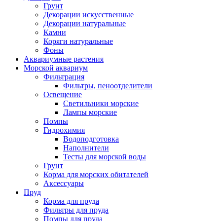
Грунт
Декорации искусственные
Декорации натуральные
Камни
Коряги натуральные
Фоны
Аквариумные растения
Морской аквариум
Фильтрация
Фильтры, пеноотделители
Освещение
Светильники морские
Лампы морские
Помпы
Гидрохимия
Водоподготовка
Наполнители
Тесты для морской воды
Грунт
Корма для морских обитателей
Аксессуары
Пруд
Корма для пруда
Фильтры для пруда
Помпы для пруда