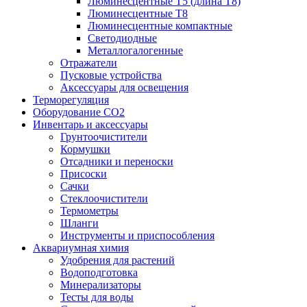
Люминесцентные T5 (длина T8)
Люминесцентные T8
Люминесцентные компактные
Светодиодные
Металлогалогенные
Отражатели
Пусковые устройства
Аксессуары для освещения
Терморегуляция
Оборудование CO2
Инвентарь и аксессуары
Грунтоочистители
Кормушки
Отсадники и переноски
Присоски
Сачки
Стеклоочистители
Термометры
Шланги
Инструменты и приспособления
Аквариумная химия
Удобрения для растений
Водоподготовка
Минерализаторы
Тесты для воды