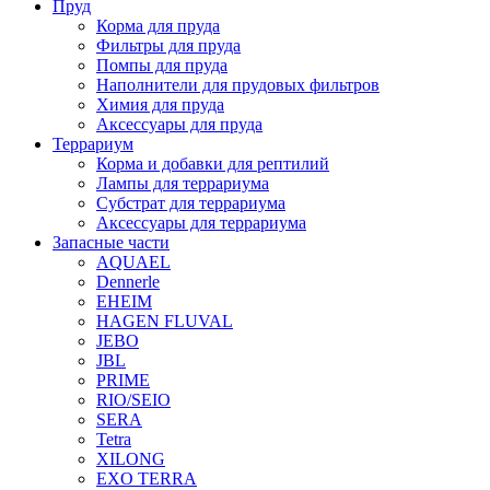
Пруд
Корма для пруда
Фильтры для пруда
Помпы для пруда
Наполнители для прудовых фильтров
Химия для пруда
Аксессуары для пруда
Террариум
Корма и добавки для рептилий
Лампы для террариума
Субстрат для террариума
Аксессуары для террариума
Запасные части
AQUAEL
Dennerle
EHEIM
HAGEN FLUVAL
JEBO
JBL
PRIME
RIO/SEIO
SERA
Tetra
XILONG
EXO TERRA