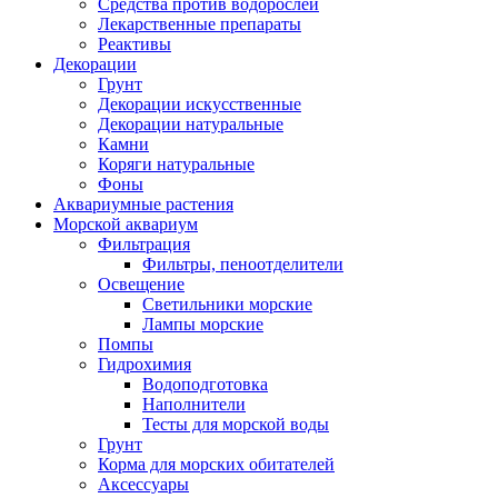
Средства против водорослей
Лекарственные препараты
Реактивы
Декорации
Грунт
Декорации искусственные
Декорации натуральные
Камни
Коряги натуральные
Фоны
Аквариумные растения
Морской аквариум
Фильтрация
Фильтры, пеноотделители
Освещение
Светильники морские
Лампы морские
Помпы
Гидрохимия
Водоподготовка
Наполнители
Тесты для морской воды
Грунт
Корма для морских обитателей
Аксессуары