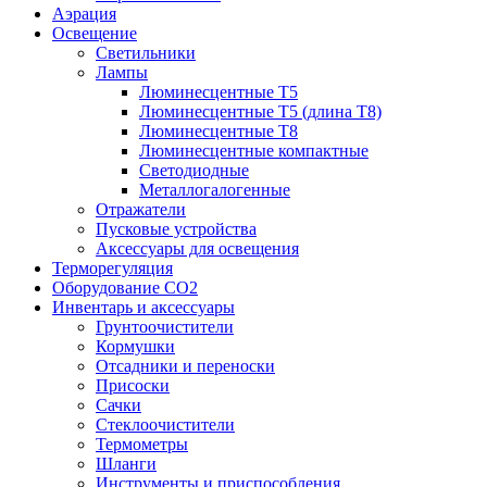
Аэрация
Освещение
Светильники
Лампы
Люминесцентные T5
Люминесцентные T5 (длина T8)
Люминесцентные T8
Люминесцентные компактные
Светодиодные
Металлогалогенные
Отражатели
Пусковые устройства
Аксессуары для освещения
Терморегуляция
Оборудование CO2
Инвентарь и аксессуары
Грунтоочистители
Кормушки
Отсадники и переноски
Присоски
Сачки
Стеклоочистители
Термометры
Шланги
Инструменты и приспособления