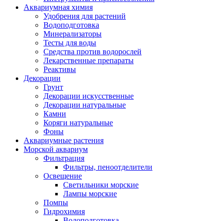
Аквариумная химия
Удобрения для растений
Водоподготовка
Минерализаторы
Тесты для воды
Средства против водорослей
Лекарственные препараты
Реактивы
Декорации
Грунт
Декорации искусственные
Декорации натуральные
Камни
Коряги натуральные
Фоны
Аквариумные растения
Морской аквариум
Фильтрация
Фильтры, пеноотделители
Освещение
Светильники морские
Лампы морские
Помпы
Гидрохимия
Водоподготовка