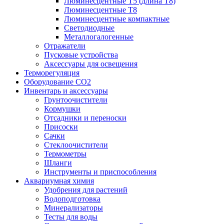
Люминесцентные T5 (длина T8)
Люминесцентные T8
Люминесцентные компактные
Светодиодные
Металлогалогенные
Отражатели
Пусковые устройства
Аксессуары для освещения
Терморегуляция
Оборудование CO2
Инвентарь и аксессуары
Грунтоочистители
Кормушки
Отсадники и переноски
Присоски
Сачки
Стеклоочистители
Термометры
Шланги
Инструменты и приспособления
Аквариумная химия
Удобрения для растений
Водоподготовка
Минерализаторы
Тесты для воды