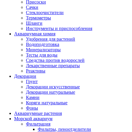
Присоски
Сачки
Стеклоочистители
Термометры
Шланги
Инструменты и приспособления
Аквариумная химия
Удобрения для растений
Водоподготовка
Минерализаторы
Тесты для воды
Средства против водорослей
Лекарственные препараты
Реактивы
Декорации
Грунт
Декорации искусственные
Декорации натуральные
Камни
Коряги натуральные
Фоны
Аквариумные растения
Морской аквариум
Фильтрация
Фильтры, пеноотделители