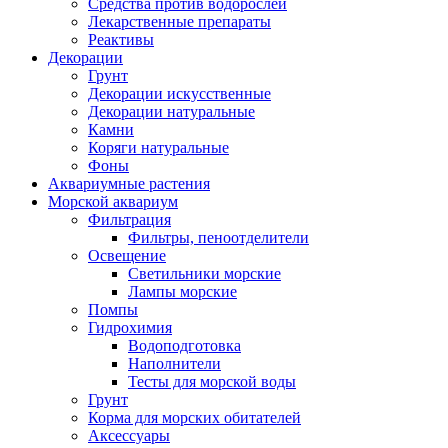
Средства против водорослей
Лекарственные препараты
Реактивы
Декорации
Грунт
Декорации искусственные
Декорации натуральные
Камни
Коряги натуральные
Фоны
Аквариумные растения
Морской аквариум
Фильтрация
Фильтры, пеноотделители
Освещение
Светильники морские
Лампы морские
Помпы
Гидрохимия
Водоподготовка
Наполнители
Тесты для морской воды
Грунт
Корма для морских обитателей
Аксессуары