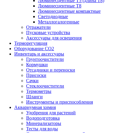
Люминесцентные T5 (длина T8)
Люминесцентные T8
Люминесцентные компактные
Светодиодные
Металлогалогенные
Отражатели
Пусковые устройства
Аксессуары для освещения
Терморегуляция
Оборудование CO2
Инвентарь и аксессуары
Грунтоочистители
Кормушки
Отсадники и переноски
Присоски
Сачки
Стеклоочистители
Термометры
Шланги
Инструменты и приспособления
Аквариумная химия
Удобрения для растений
Водоподготовка
Минерализаторы
Тесты для воды