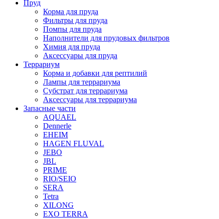
Пруд
Корма для пруда
Фильтры для пруда
Помпы для пруда
Наполнители для прудовых фильтров
Химия для пруда
Аксессуары для пруда
Террариум
Корма и добавки для рептилий
Лампы для террариума
Субстрат для террариума
Аксессуары для террариума
Запасные части
AQUAEL
Dennerle
EHEIM
HAGEN FLUVAL
JEBO
JBL
PRIME
RIO/SEIO
SERA
Tetra
XILONG
EXO TERRA