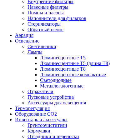
Внутренние фильтры
Навесные фильтры
Помпы и насосы
Наполнители для фильтров
Стерилизаторы
Обратный осмос
Аэрация
Освещение
Светильники
Лампы
Люминесцентные T5
Люминесцентные T5 (длина T8)
Люминесцентные T8
Люминесцентные компактные
Светодиодные
Металлогалогенные
Отражатели
Пусковые устройства
Аксессуары для освещения
Терморегуляция
Оборудование CO2
Инвентарь и аксессуары
Грунтоочистители
Кормушки
Отсадники и переноски