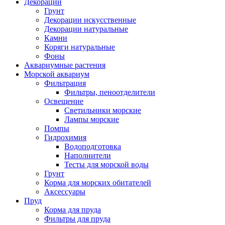
Декорации
Грунт
Декорации искусственные
Декорации натуральные
Камни
Коряги натуральные
Фоны
Аквариумные растения
Морской аквариум
Фильтрация
Фильтры, пеноотделители
Освещение
Светильники морские
Лампы морские
Помпы
Гидрохимия
Водоподготовка
Наполнители
Тесты для морской воды
Грунт
Корма для морских обитателей
Аксессуары
Пруд
Корма для пруда
Фильтры для пруда