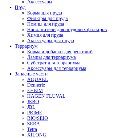
Аксессуары
Пруд
Корма для пруда
Фильтры для пруда
Помпы для пруда
Наполнители для прудовых фильтров
Химия для пруда
Аксессуары для пруда
Террариум
Корма и добавки для рептилий
Лампы для террариума
Субстрат для террариума
Аксессуары для террариума
Запасные части
AQUAEL
Dennerle
EHEIM
HAGEN FLUVAL
JEBO
JBL
PRIME
RIO/SEIO
SERA
Tetra
XILONG