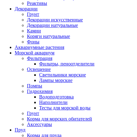
Реактивы
Декорации
Грунт
Декорации искусственные
Декорации натуральные
Камни
Коряги натуральные
Фоны
Аквариумные растения
Морской аквариум
Фильтрация
Фильтры, пеноотделители
Освещение
Светильники морские
Лампы морские
Помпы
Гидрохимия
Водоподготовка
Наполнители
Тесты для морской воды
Грунт
Корма для морских обитателей
Аксессуары
Пруд
Корма для пруда