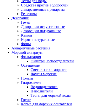
Тесты для воды
Средства против водорослей
Лекарственные препараты
Реактивы
Декорации
Грунт
Декорации искусственные
Декорации натуральные
Камни
Коряги натуральные
Фоны
Аквариумные растения
Морской аквариум
Фильтрация
Фильтры, пеноотделители
Освещение
Светильники морские
Лампы морские
Помпы
Гидрохимия
Водоподготовка
Наполнители
Тесты для морской воды
Грунт
Корма для морских обитателей