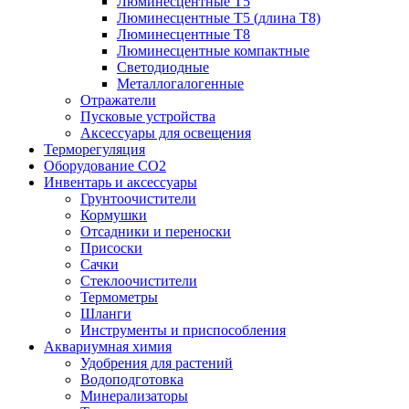
Люминесцентные T5
Люминесцентные T5 (длина T8)
Люминесцентные T8
Люминесцентные компактные
Светодиодные
Металлогалогенные
Отражатели
Пусковые устройства
Аксессуары для освещения
Терморегуляция
Оборудование CO2
Инвентарь и аксессуары
Грунтоочистители
Кормушки
Отсадники и переноски
Присоски
Сачки
Стеклоочистители
Термометры
Шланги
Инструменты и приспособления
Аквариумная химия
Удобрения для растений
Водоподготовка
Минерализаторы