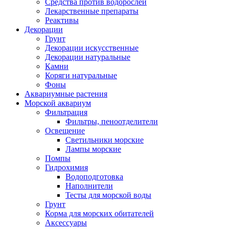
Средства против водорослей
Лекарственные препараты
Реактивы
Декорации
Грунт
Декорации искусственные
Декорации натуральные
Камни
Коряги натуральные
Фоны
Аквариумные растения
Морской аквариум
Фильтрация
Фильтры, пеноотделители
Освещение
Светильники морские
Лампы морские
Помпы
Гидрохимия
Водоподготовка
Наполнители
Тесты для морской воды
Грунт
Корма для морских обитателей
Аксессуары