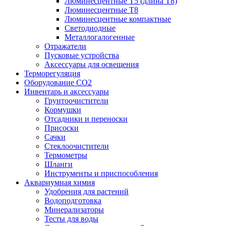
Люминесцентные T5 (длина T8)
Люминесцентные T8
Люминесцентные компактные
Светодиодные
Металлогалогенные
Отражатели
Пусковые устройства
Аксессуары для освещения
Терморегуляция
Оборудование CO2
Инвентарь и аксессуары
Грунтоочистители
Кормушки
Отсадники и переноски
Присоски
Сачки
Стеклоочистители
Термометры
Шланги
Инструменты и приспособления
Аквариумная химия
Удобрения для растений
Водоподготовка
Минерализаторы
Тесты для воды