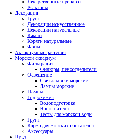
Лекарственные препараты
Реактивы
Декорации
Грунт
Декорации искусственные
Декорации натуральные
Камни
Коряги натуральные
Фоны
Аквариумные растения
Морской аквариум
Фильтрация
Фильтры, пеноотделители
Освещение
Светильники морские
Лампы морские
Помпы
Гидрохимия
Водоподготовка
Наполнители
Тесты для морской воды
Грунт
Корма для морских обитателей
Аксессуары
Пруд