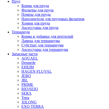
Пруд
Корма для пруда
Фильтры для пруда
Помпы для пруда
Наполнители для прудовых фильтров
Химия для пруда
Аксессуары для пруда
Террариум
Корма и добавки для рептилий
Лампы для террариума
Субстрат для террариума
Аксессуары для террариума
Запасные части
AQUAEL
Dennerle
EHEIM
HAGEN FLUVAL
JEBO
JBL
PRIME
RIO/SEIO
SERA
Tetra
XILONG
EXO TERRA