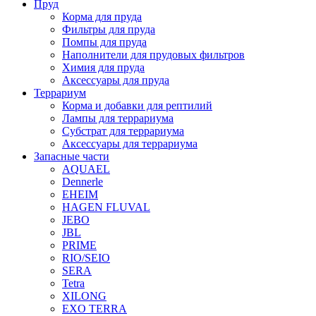
Пруд
Корма для пруда
Фильтры для пруда
Помпы для пруда
Наполнители для прудовых фильтров
Химия для пруда
Аксессуары для пруда
Террариум
Корма и добавки для рептилий
Лампы для террариума
Субстрат для террариума
Аксессуары для террариума
Запасные части
AQUAEL
Dennerle
EHEIM
HAGEN FLUVAL
JEBO
JBL
PRIME
RIO/SEIO
SERA
Tetra
XILONG
EXO TERRA