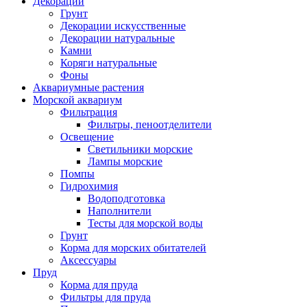
Декорации
Грунт
Декорации искусственные
Декорации натуральные
Камни
Коряги натуральные
Фоны
Аквариумные растения
Морской аквариум
Фильтрация
Фильтры, пеноотделители
Освещение
Светильники морские
Лампы морские
Помпы
Гидрохимия
Водоподготовка
Наполнители
Тесты для морской воды
Грунт
Корма для морских обитателей
Аксессуары
Пруд
Корма для пруда
Фильтры для пруда