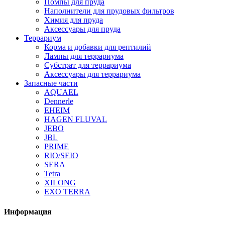
Помпы для пруда
Наполнители для прудовых фильтров
Химия для пруда
Аксессуары для пруда
Террариум
Корма и добавки для рептилий
Лампы для террариума
Субстрат для террариума
Аксессуары для террариума
Запасные части
AQUAEL
Dennerle
EHEIM
HAGEN FLUVAL
JEBO
JBL
PRIME
RIO/SEIO
SERA
Tetra
XILONG
EXO TERRA
Информация