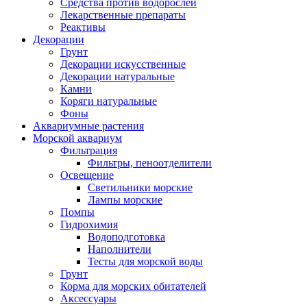
Средства против водорослей
Лекарственные препараты
Реактивы
Декорации
Грунт
Декорации искусственные
Декорации натуральные
Камни
Коряги натуральные
Фоны
Аквариумные растения
Морской аквариум
Фильтрация
Фильтры, пеноотделители
Освещение
Светильники морские
Лампы морские
Помпы
Гидрохимия
Водоподготовка
Наполнители
Тесты для морской воды
Грунт
Корма для морских обитателей
Аксессуары