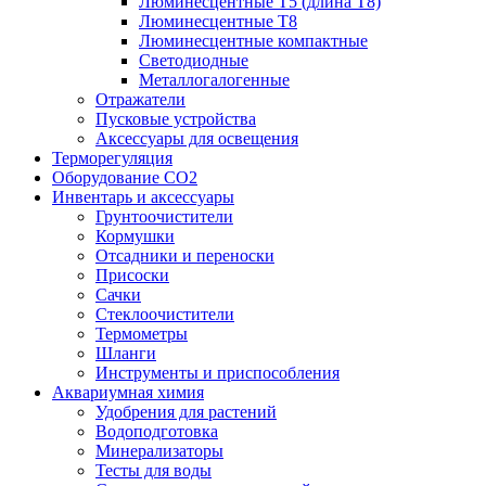
Люминесцентные T5 (длина T8)
Люминесцентные T8
Люминесцентные компактные
Светодиодные
Металлогалогенные
Отражатели
Пусковые устройства
Аксессуары для освещения
Терморегуляция
Оборудование CO2
Инвентарь и аксессуары
Грунтоочистители
Кормушки
Отсадники и переноски
Присоски
Сачки
Стеклоочистители
Термометры
Шланги
Инструменты и приспособления
Аквариумная химия
Удобрения для растений
Водоподготовка
Минерализаторы
Тесты для воды