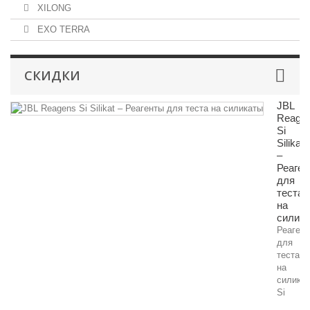
XILONG
EXO TERRA
СКИДКИ
JBL
Reage
Si
Silikat
–
Реаген
для
теста
на
силик
Реаген
для
теста
на
силика
Si