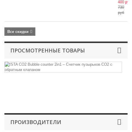
400 руб
730
руб
Все скидки
ПРОСМОТРЕННЫЕ ТОВАРЫ
I
C
Bu
Сч
пу
С
с
об
ПРОИЗВОДИТЕЛИ