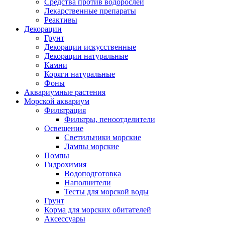
Средства против водорослей
Лекарственные препараты
Реактивы
Декорации
Грунт
Декорации искусственные
Декорации натуральные
Камни
Коряги натуральные
Фоны
Аквариумные растения
Морской аквариум
Фильтрация
Фильтры, пеноотделители
Освещение
Светильники морские
Лампы морские
Помпы
Гидрохимия
Водоподготовка
Наполнители
Тесты для морской воды
Грунт
Корма для морских обитателей
Аксессуары