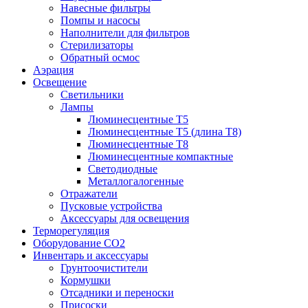
Навесные фильтры
Помпы и насосы
Наполнители для фильтров
Стерилизаторы
Обратный осмос
Аэрация
Освещение
Светильники
Лампы
Люминесцентные T5
Люминесцентные T5 (длина T8)
Люминесцентные T8
Люминесцентные компактные
Светодиодные
Металлогалогенные
Отражатели
Пусковые устройства
Аксессуары для освещения
Терморегуляция
Оборудование CO2
Инвентарь и аксессуары
Грунтоочистители
Кормушки
Отсадники и переноски
Присоски