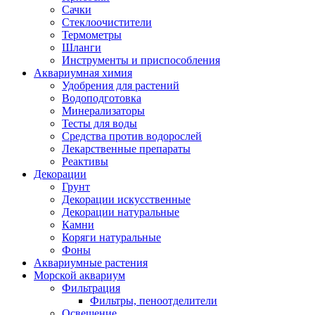
Сачки
Стеклоочистители
Термометры
Шланги
Инструменты и приспособления
Аквариумная химия
Удобрения для растений
Водоподготовка
Минерализаторы
Тесты для воды
Средства против водорослей
Лекарственные препараты
Реактивы
Декорации
Грунт
Декорации искусственные
Декорации натуральные
Камни
Коряги натуральные
Фоны
Аквариумные растения
Морской аквариум
Фильтрация
Фильтры, пеноотделители
Освещение