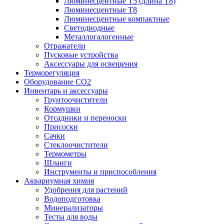
Люминесцентные T5 (длина T8)
Люминесцентные T8
Люминесцентные компактные
Светодиодные
Металлогалогенные
Отражатели
Пусковые устройства
Аксессуары для освещения
Терморегуляция
Оборудование CO2
Инвентарь и аксессуары
Грунтоочистители
Кормушки
Отсадники и переноски
Присоски
Сачки
Стеклоочистители
Термометры
Шланги
Инструменты и приспособления
Аквариумная химия
Удобрения для растений
Водоподготовка
Минерализаторы
Тесты для воды