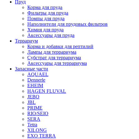
Пруд
Корма для пруда
Фильтры для пруда
Помпы для пруда
Наполнители для прудовых фильтров
Химия для пруда
Аксессуары для пруда
Террариум
Корма и добавки для рептилий
Лампы для террариума
Субстрат для террариума
Аксессуары для террариума
Запасные части
AQUAEL
Dennerle
EHEIM
HAGEN FLUVAL
JEBO
JBL
PRIME
RIO/SEIO
SERA
Tetra
XILONG
EXO TERRA