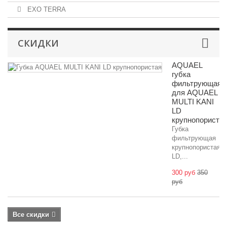
EXO TERRA
СКИДКИ
AQUAEL
губка
фильтрующая
для AQUAEL
MULTI KANI
LD
крупнопориста
Губка
фильтрующая
крупнопористая
LD,...
300 руб
350
руб
Все скидки