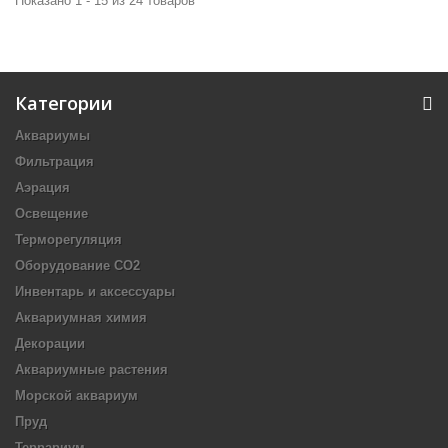
Показано 1 - 15 из 24 товаров
Категории
Аквариумы
Фильтрация
Аэрация
Освещение
Терморегуляция
Оборудование CO2
Инвентарь и аксессуары
Аквариумная химия
Декорации
Аквариумные растения
Морской аквариум
Пруд
Террариум