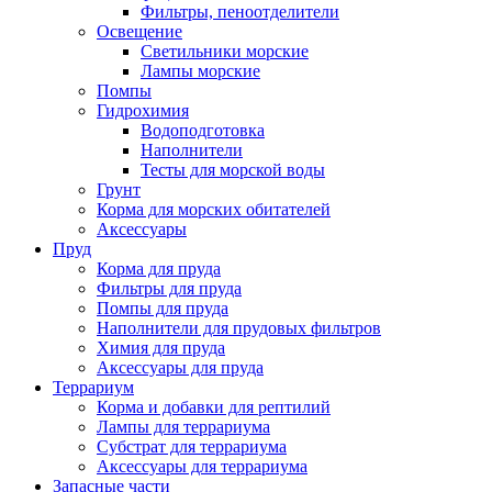
Фильтры, пеноотделители
Освещение
Светильники морские
Лампы морские
Помпы
Гидрохимия
Водоподготовка
Наполнители
Тесты для морской воды
Грунт
Корма для морских обитателей
Аксессуары
Пруд
Корма для пруда
Фильтры для пруда
Помпы для пруда
Наполнители для прудовых фильтров
Химия для пруда
Аксессуары для пруда
Террариум
Корма и добавки для рептилий
Лампы для террариума
Субстрат для террариума
Аксессуары для террариума
Запасные части