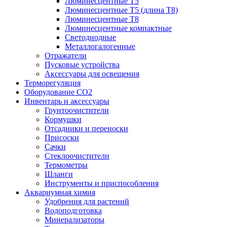
Люминесцентные T5
Люминесцентные T5 (длина T8)
Люминесцентные T8
Люминесцентные компактные
Светодиодные
Металлогалогенные
Отражатели
Пусковые устройства
Аксессуары для освещения
Терморегуляция
Оборудование CO2
Инвентарь и аксессуары
Грунтоочистители
Кормушки
Отсадники и переноски
Присоски
Сачки
Стеклоочистители
Термометры
Шланги
Инструменты и приспособления
Аквариумная химия
Удобрения для растений
Водоподготовка
Минерализаторы