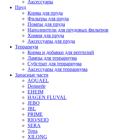
Аксессуары
Пруд
Корма для пруда
Фильтры для пруда
Помпы для пруда
Наполнители для прудовых фильтров
Химия для пруда
Аксессуары для пруда
Террариум
Корма и добавки для рептилий
Лампы для террариума
Субстрат для террариума
Аксессуары для террариума
Запасные части
AQUAEL
Dennerle
EHEIM
HAGEN FLUVAL
JEBO
JBL
PRIME
RIO/SEIO
SERA
Tetra
XILONG