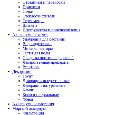
Отсадники и переноски
Присоски
Сачки
Стеклоочистители
Термометры
Шланги
Инструменты и приспособления
Аквариумная химия
Удобрения для растений
Водоподготовка
Минерализаторы
Тесты для воды
Средства против водорослей
Лекарственные препараты
Реактивы
Декорации
Грунт
Декорации искусственные
Декорации натуральные
Камни
Коряги натуральные
Фоны
Аквариумные растения
Морской аквариум
Фильтрация