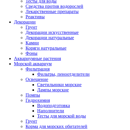
Тесты для воды
Средства против водорослей
Лекарственные препараты
Реактивы
Декорации
Грунт
Декорации искусственные
Декорации натуральные
Камни
Коряги натуральные
Фоны
Аквариумные растения
Морской аквариум
Фильтрация
Фильтры, пеноотделители
Освещение
Светильники морские
Лампы морские
Помпы
Гидрохимия
Водоподготовка
Наполнители
Тесты для морской воды
Грунт
Корма для морских обитателей