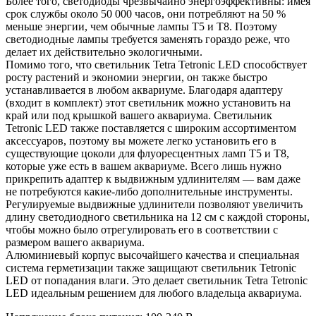
Более того, светодиоды чрезвычайно энергоэффективны: имея
срок службы около 50 000 часов, они потребляют на 50 %
меньше энергии, чем обычные лампы T5 и T8. Поэтому
светодиодные лампы требуется заменять гораздо реже, что
делает их действительно экологичными.
Помимо того, что светильник Tetra Tetronic LED способствует
росту растений и экономии энергии, он также быстро
устанавливается в любом аквариуме. Благодаря адаптеру
(входит в комплект) этот светильник можно установить на
край или под крышкой вашего аквариума. Светильник
Tetronic LED также поставляется с широким ассортиментом
аксессуаров, поэтому вы можете легко установить его в
существующие цоколи для флуоресцентных ламп T5 и T8,
которые уже есть в вашем аквариуме. Всего лишь нужно
прикрепить адаптер к выдвижным удлинителям — вам даже
не потребуются какие-либо дополнительные инструменты.
Регулируемые выдвижные удлинители позволяют увеличить
длину светодиодного светильника на 12 см с каждой стороны,
чтобы можно было отрегулировать его в соответствии с
размером вашего аквариума.
Алюминиевый корпус высочайшего качества и специальная
система герметизации также защищают светильник Tetronic
LED от попадания влаги. Это делает светильник Tetra Tetronic
LED идеальным решением для любого владельца аквариума.