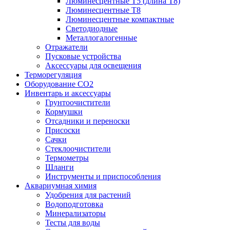
Люминесцентные T5 (длина T8)
Люминесцентные T8
Люминесцентные компактные
Светодиодные
Металлогалогенные
Отражатели
Пусковые устройства
Аксессуары для освещения
Терморегуляция
Оборудование CO2
Инвентарь и аксессуары
Грунтоочистители
Кормушки
Отсадники и переноски
Присоски
Сачки
Стеклоочистители
Термометры
Шланги
Инструменты и приспособления
Аквариумная химия
Удобрения для растений
Водоподготовка
Минерализаторы
Тесты для воды