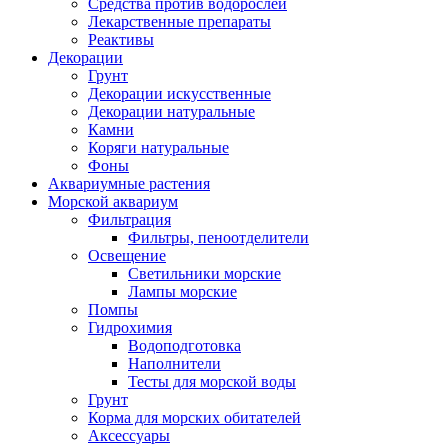
Средства против водорослей
Лекарственные препараты
Реактивы
Декорации
Грунт
Декорации искусственные
Декорации натуральные
Камни
Коряги натуральные
Фоны
Аквариумные растения
Морской аквариум
Фильтрация
Фильтры, пеноотделители
Освещение
Светильники морские
Лампы морские
Помпы
Гидрохимия
Водоподготовка
Наполнители
Тесты для морской воды
Грунт
Корма для морских обитателей
Аксессуары