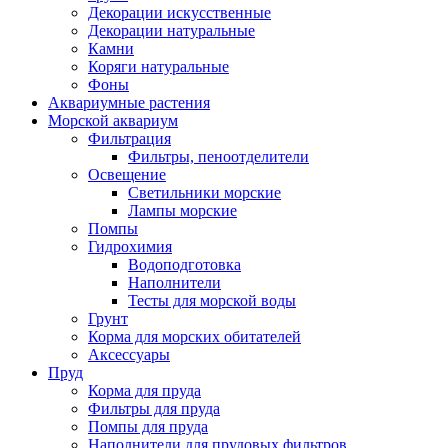
Декорации искусственные
Декорации натуральные
Камни
Коряги натуральные
Фоны
Аквариумные растения
Морской аквариум
Фильтрация
Фильтры, пеноотделители
Освещение
Светильники морские
Лампы морские
Помпы
Гидрохимия
Водоподготовка
Наполнители
Тесты для морской воды
Грунт
Корма для морских обитателей
Аксессуары
Пруд
Корма для пруда
Фильтры для пруда
Помпы для пруда
Наполнители для прудовых фильтров