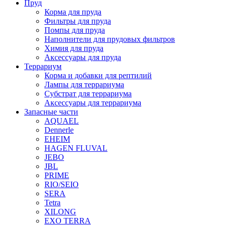
Пруд
Корма для пруда
Фильтры для пруда
Помпы для пруда
Наполнители для прудовых фильтров
Химия для пруда
Аксессуары для пруда
Террариум
Корма и добавки для рептилий
Лампы для террариума
Субстрат для террариума
Аксессуары для террариума
Запасные части
AQUAEL
Dennerle
EHEIM
HAGEN FLUVAL
JEBO
JBL
PRIME
RIO/SEIO
SERA
Tetra
XILONG
EXO TERRA