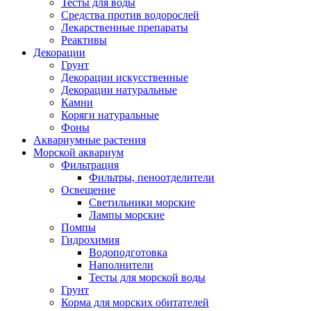
Тесты для воды
Средства против водорослей
Лекарственные препараты
Реактивы
Декорации
Грунт
Декорации искусственные
Декорации натуральные
Камни
Коряги натуральные
Фоны
Аквариумные растения
Морской аквариум
Фильтрация
Фильтры, пеноотделители
Освещение
Светильники морские
Лампы морские
Помпы
Гидрохимия
Водоподготовка
Наполнители
Тесты для морской воды
Грунт
Корма для морских обитателей