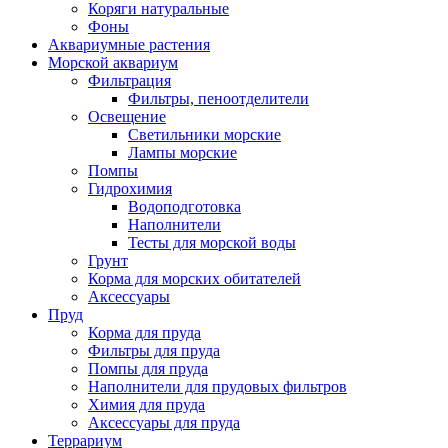
Коряги натуральные
Фоны
Аквариумные растения
Морской аквариум
Фильтрация
Фильтры, пеноотделители
Освещение
Светильники морские
Лампы морские
Помпы
Гидрохимия
Водоподготовка
Наполнители
Тесты для морской воды
Грунт
Корма для морских обитателей
Аксессуары
Пруд
Корма для пруда
Фильтры для пруда
Помпы для пруда
Наполнители для прудовых фильтров
Химия для пруда
Аксессуары для пруда
Террариум