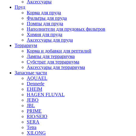
Аксессуары
Пруд
Корма для пруда
Фильтры для пруда
Помпы для пруда
Наполнители для прудовых фильтров
Химия для пруда
Аксессуары для пруда
Террариум
Корма и добавки для рептилий
Лампы для террариума
Субстрат для террариума
Аксессуары для террариума
Запасные части
AQUAEL
Dennerle
EHEIM
HAGEN FLUVAL
JEBO
JBL
PRIME
RIO/SEIO
SERA
Tetra
XILONG