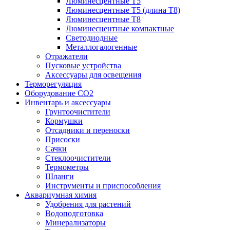
Люминесцентные T5
Люминесцентные T5 (длина T8)
Люминесцентные T8
Люминесцентные компактные
Светодиодные
Металлогалогенные
Отражатели
Пусковые устройства
Аксессуары для освещения
Терморегуляция
Оборудование CO2
Инвентарь и аксессуары
Грунтоочистители
Кормушки
Отсадники и переноски
Присоски
Сачки
Стеклоочистители
Термометры
Шланги
Инструменты и приспособления
Аквариумная химия
Удобрения для растений
Водоподготовка
Минерализаторы