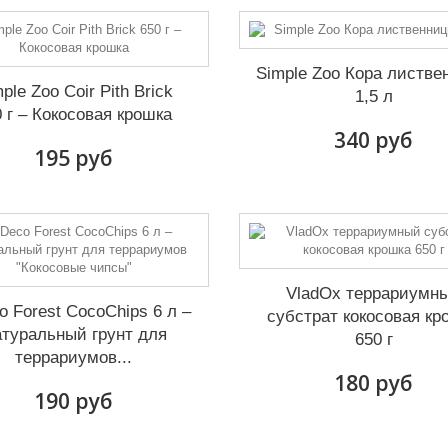
Simple Zoo Кора листв
ple Zoo Coir Pith Brick
1,5 л
0 г – Кокосовая крошка
340 руб
195 руб
VladOx террариумн
 Forest CocoChips 6 л –
субстрат кокосовая кр
туральный грунт для
650 г
террариумов...
180 руб
190 руб