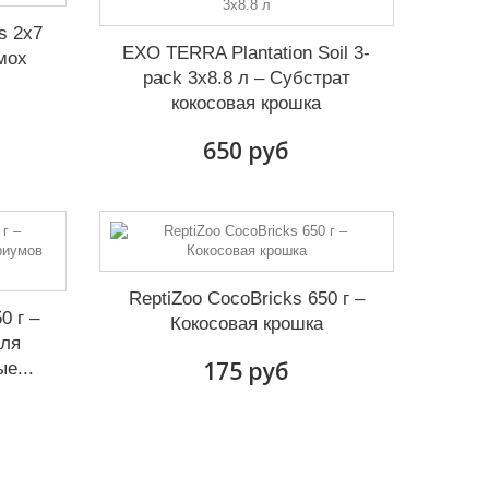
s 2x7
EXO TERRA Plantation Soil 3-
мох
pack 3x8.8 л – Субстрат
кокосовая крошка
650 руб
ReptiZoo CocoBricks 650 г –
0 г –
Кокосовая крошка
для
175 руб
е...