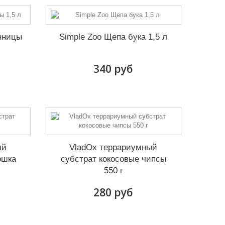
енницы
Simple Zoo Щепа бука 1,5 л
340 руб
ый
VladOx террариумный
ошка
субстрат кокосовые чипсы
550 г
280 руб