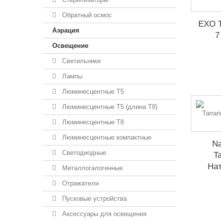
Обратный осмос
EXO T
Аэрация
7
Освещение
Светильники
Лампы
Люминесцентные T5
Люминесцентные T5 (длина T8)
Люминесцентные T8
Люминесцентные компактные
Na
Светодиодные
T
На
Металлогалогенные
Отражатели
Пусковые устройства
Аксессуары для освещения