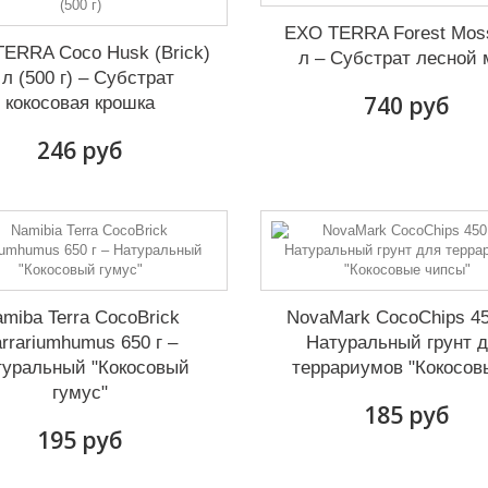
EXO TERRA Forest Mos
ERRA Coco Husk (Brick)
л – Субстрат лесной 
 л (500 г) – Субстрат
740 руб
кокосовая крошка
246 руб
miba Terra CocoBrick
NovaMark CocoChips 45
arrariumhumus 650 г –
Натуральный грунт 
туральный "Кокосовый
террариумов "Кокосовы
гумус"
185 руб
195 руб