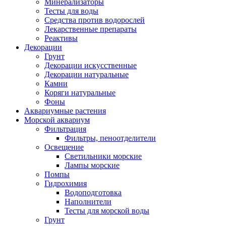
Минерализаторы
Тесты для воды
Средства против водорослей
Лекарственные препараты
Реактивы
Декорации
Грунт
Декорации искусственные
Декорации натуральные
Камни
Коряги натуральные
Фоны
Аквариумные растения
Морской аквариум
Фильтрация
Фильтры, пеноотделители
Освещение
Светильники морские
Лампы морские
Помпы
Гидрохимия
Водоподготовка
Наполнители
Тесты для морской воды
Грунт