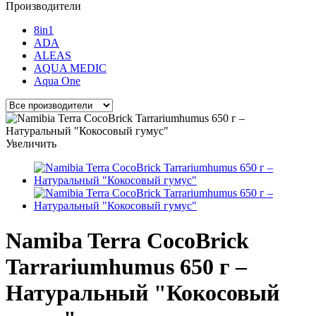
Производители
8in1
ADA
ALEAS
AQUA MEDIC
Aqua One
Увеличить
Namiba Terra CocoBrick
Tarrariumhumus 650 г –
Натуральный "Кокосовый