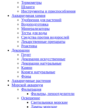
Термометры
Шланги
Инструменты и приспособления
Аквариумная химия
Удобрения для растений
Водоподготовка
Минерализаторы
Тесты для воды
Средства против водорослей
Лекарственные препараты
Реактивы
Декорации
Грунт
Декорации искусственные
Декорации натуральные
Камни
Коряги натуральные
Фоны
Аквариумные растения
Морской аквариум
Фильтрация
Фильтры, пеноотделители
Освещение
Светильники морские
Лампы морские