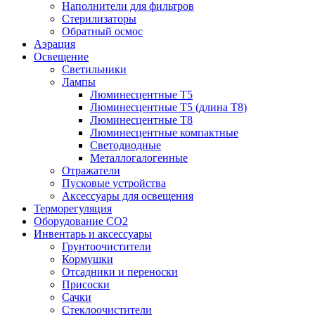
Наполнители для фильтров
Стерилизаторы
Обратный осмос
Аэрация
Освещение
Светильники
Лампы
Люминесцентные T5
Люминесцентные T5 (длина T8)
Люминесцентные T8
Люминесцентные компактные
Светодиодные
Металлогалогенные
Отражатели
Пусковые устройства
Аксессуары для освещения
Терморегуляция
Оборудование CO2
Инвентарь и аксессуары
Грунтоочистители
Кормушки
Отсадники и переноски
Присоски
Сачки
Стеклоочистители