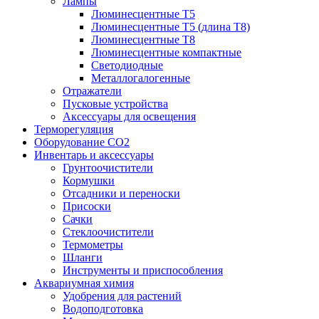
Лампы
Люминесцентные T5
Люминесцентные T5 (длина T8)
Люминесцентные T8
Люминесцентные компактные
Светодиодные
Металлогалогенные
Отражатели
Пусковые устройства
Аксессуары для освещения
Терморегуляция
Оборудование CO2
Инвентарь и аксессуары
Грунтоочистители
Кормушки
Отсадники и переноски
Присоски
Сачки
Стеклоочистители
Термометры
Шланги
Инструменты и приспособления
Аквариумная химия
Удобрения для растений
Водоподготовка