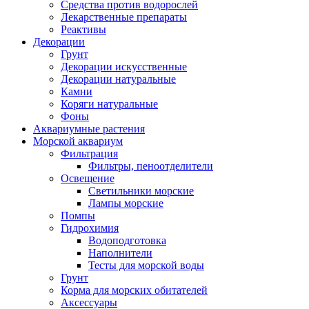
Средства против водорослей
Лекарственные препараты
Реактивы
Декорации
Грунт
Декорации искусственные
Декорации натуральные
Камни
Коряги натуральные
Фоны
Аквариумные растения
Морской аквариум
Фильтрация
Фильтры, пеноотделители
Освещение
Светильники морские
Лампы морские
Помпы
Гидрохимия
Водоподготовка
Наполнители
Тесты для морской воды
Грунт
Корма для морских обитателей
Аксессуары