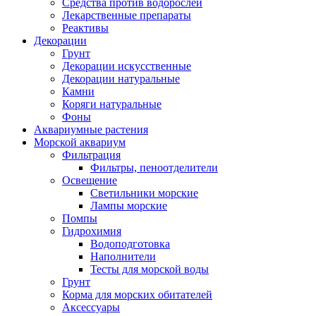
Средства против водорослей
Лекарственные препараты
Реактивы
Декорации
Грунт
Декорации искусственные
Декорации натуральные
Камни
Коряги натуральные
Фоны
Аквариумные растения
Морской аквариум
Фильтрация
Фильтры, пеноотделители
Освещение
Светильники морские
Лампы морские
Помпы
Гидрохимия
Водоподготовка
Наполнители
Тесты для морской воды
Грунт
Корма для морских обитателей
Аксессуары