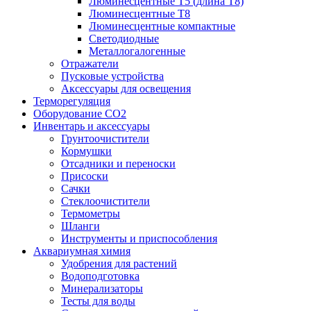
Люминесцентные T5 (длина T8)
Люминесцентные T8
Люминесцентные компактные
Светодиодные
Металлогалогенные
Отражатели
Пусковые устройства
Аксессуары для освещения
Терморегуляция
Оборудование CO2
Инвентарь и аксессуары
Грунтоочистители
Кормушки
Отсадники и переноски
Присоски
Сачки
Стеклоочистители
Термометры
Шланги
Инструменты и приспособления
Аквариумная химия
Удобрения для растений
Водоподготовка
Минерализаторы
Тесты для воды