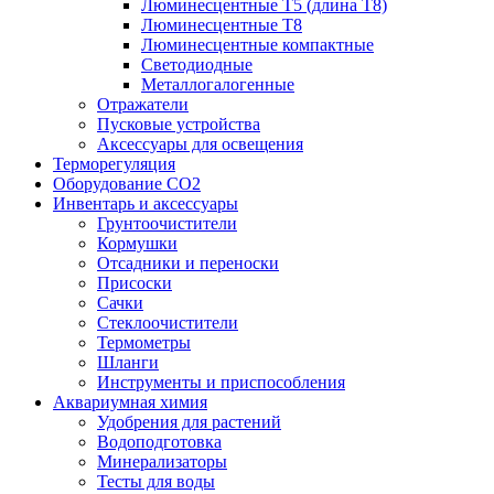
Люминесцентные T5 (длина T8)
Люминесцентные T8
Люминесцентные компактные
Светодиодные
Металлогалогенные
Отражатели
Пусковые устройства
Аксессуары для освещения
Терморегуляция
Оборудование CO2
Инвентарь и аксессуары
Грунтоочистители
Кормушки
Отсадники и переноски
Присоски
Сачки
Стеклоочистители
Термометры
Шланги
Инструменты и приспособления
Аквариумная химия
Удобрения для растений
Водоподготовка
Минерализаторы
Тесты для воды