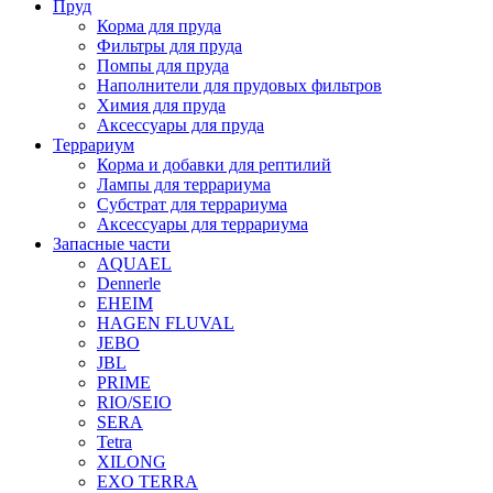
Пруд
Корма для пруда
Фильтры для пруда
Помпы для пруда
Наполнители для прудовых фильтров
Химия для пруда
Аксессуары для пруда
Террариум
Корма и добавки для рептилий
Лампы для террариума
Субстрат для террариума
Аксессуары для террариума
Запасные части
AQUAEL
Dennerle
EHEIM
HAGEN FLUVAL
JEBO
JBL
PRIME
RIO/SEIO
SERA
Tetra
XILONG
EXO TERRA