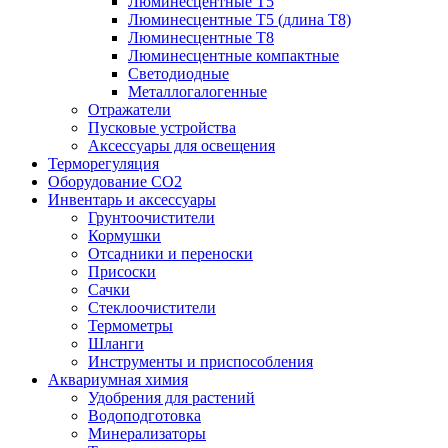
Люминесцентные T5
Люминесцентные T5 (длина T8)
Люминесцентные T8
Люминесцентные компактные
Светодиодные
Металлогалогенные
Отражатели
Пусковые устройства
Аксессуары для освещения
Терморегуляция
Оборудование CO2
Инвентарь и аксессуары
Грунтоочистители
Кормушки
Отсадники и переноски
Присоски
Сачки
Стеклоочистители
Термометры
Шланги
Инструменты и приспособления
Аквариумная химия
Удобрения для растений
Водоподготовка
Минерализаторы