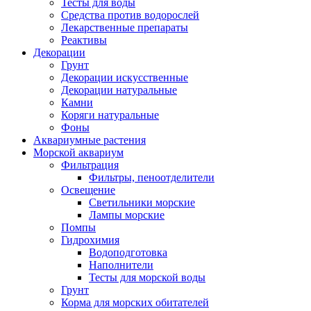
Тесты для воды
Средства против водорослей
Лекарственные препараты
Реактивы
Декорации
Грунт
Декорации искусственные
Декорации натуральные
Камни
Коряги натуральные
Фоны
Аквариумные растения
Морской аквариум
Фильтрация
Фильтры, пеноотделители
Освещение
Светильники морские
Лампы морские
Помпы
Гидрохимия
Водоподготовка
Наполнители
Тесты для морской воды
Грунт
Корма для морских обитателей