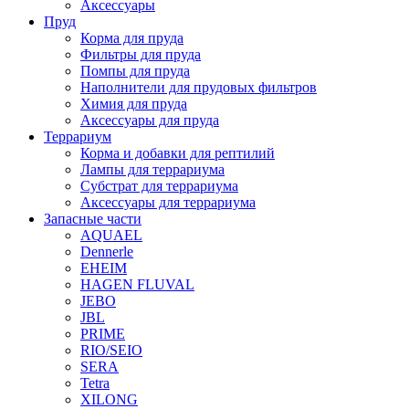
Аксессуары
Пруд
Корма для пруда
Фильтры для пруда
Помпы для пруда
Наполнители для прудовых фильтров
Химия для пруда
Аксессуары для пруда
Террариум
Корма и добавки для рептилий
Лампы для террариума
Субстрат для террариума
Аксессуары для террариума
Запасные части
AQUAEL
Dennerle
EHEIM
HAGEN FLUVAL
JEBO
JBL
PRIME
RIO/SEIO
SERA
Tetra
XILONG