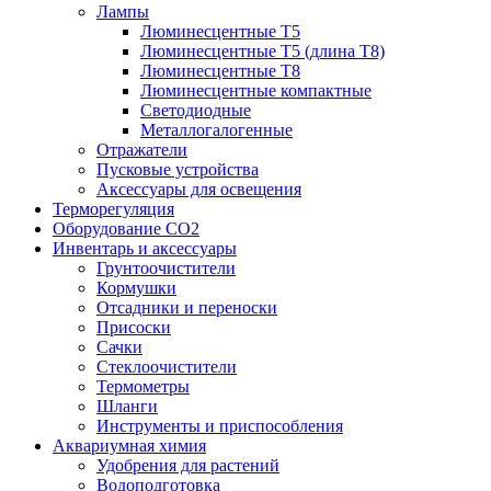
Лампы
Люминесцентные T5
Люминесцентные T5 (длина T8)
Люминесцентные T8
Люминесцентные компактные
Светодиодные
Металлогалогенные
Отражатели
Пусковые устройства
Аксессуары для освещения
Терморегуляция
Оборудование CO2
Инвентарь и аксессуары
Грунтоочистители
Кормушки
Отсадники и переноски
Присоски
Сачки
Стеклоочистители
Термометры
Шланги
Инструменты и приспособления
Аквариумная химия
Удобрения для растений
Водоподготовка