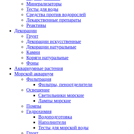
Минерализаторы
Тесты для воды
Средства против водорослей
Лекарственные препараты
Реактивы
Декорации
Грунт
Декорации искусственные
Декорации натуральные
Камни
Коряги натуральные
Фоны
Аквариумные растения
Морской аквариум
Фильтрация
Фильтры, пеноотделители
Освещение
Светильники морские
Лампы морские
Помпы
Гидрохимия
Водоподготовка
Наполнители
Тесты для морской воды
Грунт