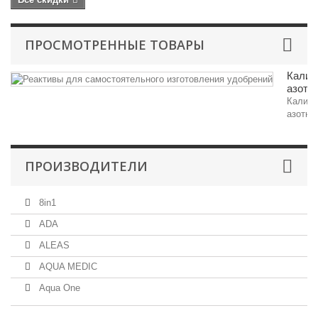
ПРОСМОТРЕННЫЕ ТОВАРЫ
Калий
азотно
Калий
азотно
ПРОИЗВОДИТЕЛИ
8in1
ADA
ALEAS
AQUA MEDIC
Aqua One