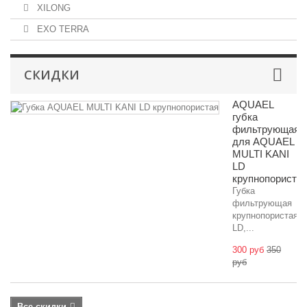
XILONG
EXO TERRA
СКИДКИ
AQUAEL
губка
фильтрующая
для AQUAEL
MULTI KANI
LD
крупнопориста
Губка
фильтрующая
крупнопористая
LD,...
300 руб
350
руб
Все скидки