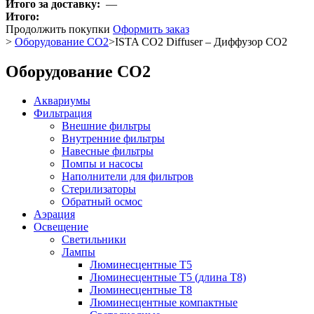
Итого за доставку:
—
Итого:
Продолжить покупки
Оформить заказ
>
Оборудование CO2
>
ISTA CO2 Diffuser – Диффузор СO2
Оборудование CO2
Аквариумы
Фильтрация
Внешние фильтры
Внутренние фильтры
Навесные фильтры
Помпы и насосы
Наполнители для фильтров
Стерилизаторы
Обратный осмос
Аэрация
Освещение
Светильники
Лампы
Люминесцентные T5
Люминесцентные T5 (длина T8)
Люминесцентные T8
Люминесцентные компактные