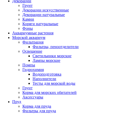
Декорации
Грунт
Декорации искусственные
Декорации натуральные
Камни
Коряги натуральные
Фоны
Аквариумные растения
Морской аквариум
Фильтрация
Фильтры, пеноотделители
Освещение
Светильники морские
Лампы морские
Помпы
Гидрохимия
Водоподготовка
Наполнители
Тесты для морской воды
Грунт
Корма для морских обитателей
Аксессуары
Пруд
Корма для пруда
Фильтры для пруда