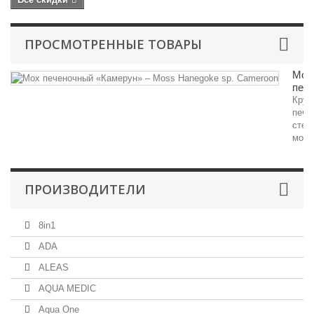
ПРОСМОТРЕННЫЕ ТОВАРЫ
Мох
пече
Круп
пече
стеб
мох.
ПРОИЗВОДИТЕЛИ
8in1
ADA
ALEAS
AQUA MEDIC
Aqua One