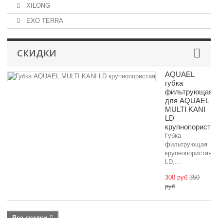
XILONG
EXO TERRA
СКИДКИ
AQUAEL
губка
фильтрующая
для AQUAEL
MULTI KANI
LD
крупнопориста
Губка
фильтрующая
крупнопористая
LD,...
300 руб
350
руб
Все скидки