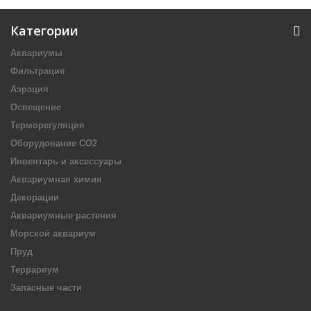
Категории
Аквариумы
Фильтрация
Аэрация
Освещение
Терморегуляция
Оборудование CO2
Инвентарь и аксессуары
Аквариумная химия
Декорации
Аквариумные растения
Морской аквариум
Пруд
Террариум
Запасные части