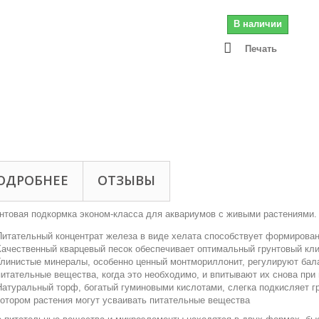
В наличии
Печать
ОДРОБНЕЕ
ОТЗЫВЫ
нтовая подкормка эконом-класса для аквариумов с живыми растениями.
Питательный концентрат железа в виде хелата способствует формирова
Качественный кварцевый песок обеспечивает оптимальный грунтовый кл
Глинистые минералы, особенно ценный монтмориллонит, регулируют бал
питательные вещества, когда это необходимо, и впитывают их снова при 
Натуральный торф, богатый гуминовыми кислотами, слегка подкисляет г
котором растения могут усваивать питательные вещества