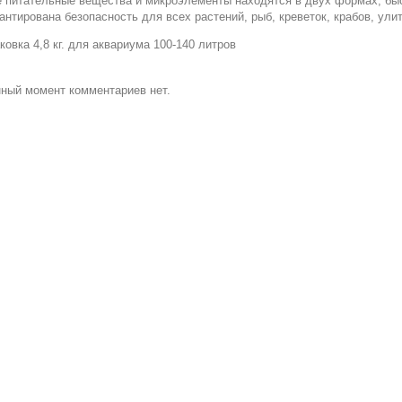
 питательные вещества и микроэлементы находятся в двух формах, б
антирована безопасность для всех растений, рыб, креветок, крабов, ули
ковка 4,8 кг. для аквариума 100-140 литров
ный момент комментариев нет.