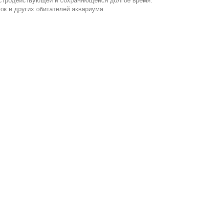
ыстродействующей и сохраняющейся долгое время.
ток и других обитателей аквариума.