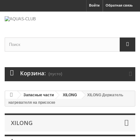
Войти
Обратная связь
Корзина:
(пусто)
Запасные части
XILONG
XILONG Держатель
нагревателя на присоске
XILONG