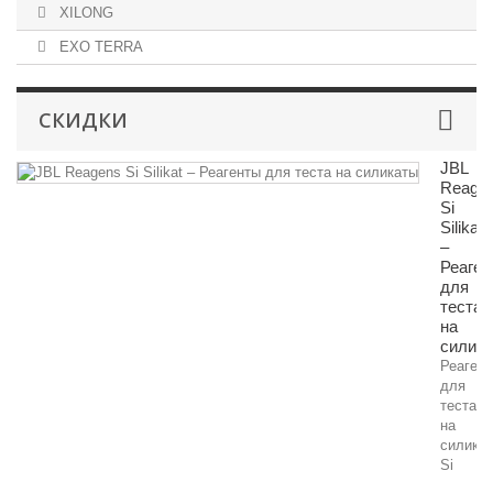
XILONG
EXO TERRA
СКИДКИ
JBL
Reage
Si
Silikat
–
Реаген
для
теста
на
силик
Реаген
для
теста
на
силика
Si