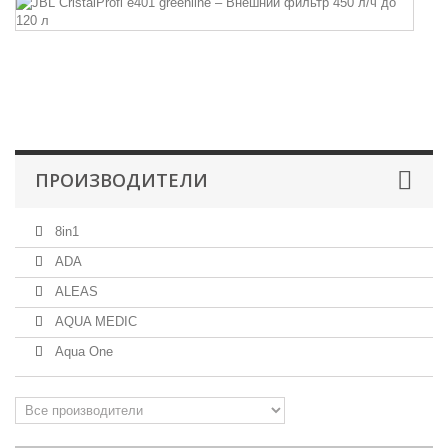
Cr
e4
Эк
вн
фи
дл
ПРОИЗВОДИТЕЛИ
8in1
ADA
ALEAS
AQUA MEDIC
Aqua One