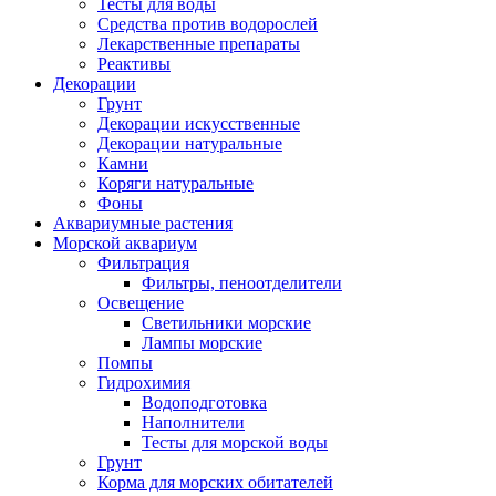
Тесты для воды
Средства против водорослей
Лекарственные препараты
Реактивы
Декорации
Грунт
Декорации искусственные
Декорации натуральные
Камни
Коряги натуральные
Фоны
Аквариумные растения
Морской аквариум
Фильтрация
Фильтры, пеноотделители
Освещение
Светильники морские
Лампы морские
Помпы
Гидрохимия
Водоподготовка
Наполнители
Тесты для морской воды
Грунт
Корма для морских обитателей