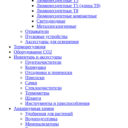
Люминесцентные T5
Люминесцентные T5 (длина T8)
Люминесцентные T8
Люминесцентные компактные
Светодиодные
Металлогалогенные
Отражатели
Пусковые устройства
Аксессуары для освещения
Терморегуляция
Оборудование CO2
Инвентарь и аксессуары
Грунтоочистители
Кормушки
Отсадники и переноски
Присоски
Сачки
Стеклоочистители
Термометры
Шланги
Инструменты и приспособления
Аквариумная химия
Удобрения для растений
Водоподготовка
Минерализаторы