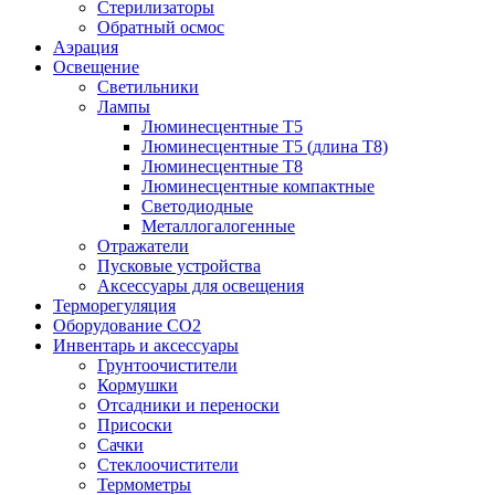
Стерилизаторы
Обратный осмос
Аэрация
Освещение
Светильники
Лампы
Люминесцентные T5
Люминесцентные T5 (длина T8)
Люминесцентные T8
Люминесцентные компактные
Светодиодные
Металлогалогенные
Отражатели
Пусковые устройства
Аксессуары для освещения
Терморегуляция
Оборудование CO2
Инвентарь и аксессуары
Грунтоочистители
Кормушки
Отсадники и переноски
Присоски
Сачки
Стеклоочистители
Термометры