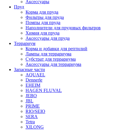
Аксессуары
Пруд
Корма для пруда
Фильтры для пруда
Помпы для пруда
Наполнители для прудовых фильтров
Химия для пруда
Аксессуары для пруда
Террариум
Корма и добавки для рептилий
Лампы для террариума
Субстрат для террариума
Аксессуары для террариума
Запасные части
AQUAEL
Dennerle
EHEIM
HAGEN FLUVAL
JEBO
JBL
PRIME
RIO/SEIO
SERA
Tetra
XILONG