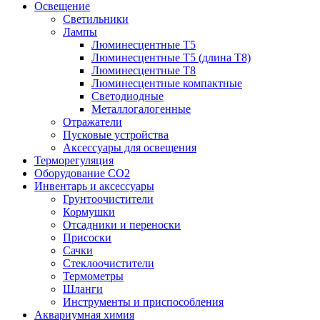
Освещение
Светильники
Лампы
Люминесцентные T5
Люминесцентные T5 (длина T8)
Люминесцентные T8
Люминесцентные компактные
Светодиодные
Металлогалогенные
Отражатели
Пусковые устройства
Аксессуары для освещения
Терморегуляция
Оборудование CO2
Инвентарь и аксессуары
Грунтоочистители
Кормушки
Отсадники и переноски
Присоски
Сачки
Стеклоочистители
Термометры
Шланги
Инструменты и приспособления
Аквариумная химия