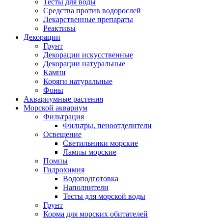
Тесты для воды
Средства против водорослей
Лекарственные препараты
Реактивы
Декорации
Грунт
Декорации искусственные
Декорации натуральные
Камни
Коряги натуральные
Фоны
Аквариумные растения
Морской аквариум
Фильтрация
Фильтры, пеноотделители
Освещение
Светильники морские
Лампы морские
Помпы
Гидрохимия
Водоподготовка
Наполнители
Тесты для морской воды
Грунт
Корма для морских обитателей