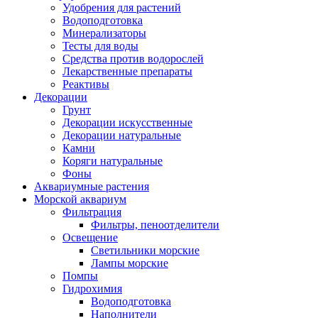
Удобрения для растений
Водоподготовка
Минерализаторы
Тесты для воды
Средства против водорослей
Лекарственные препараты
Реактивы
Декорации
Грунт
Декорации искусственные
Декорации натуральные
Камни
Коряги натуральные
Фоны
Аквариумные растения
Морской аквариум
Фильтрация
Фильтры, пеноотделители
Освещение
Светильники морские
Лампы морские
Помпы
Гидрохимия
Водоподготовка
Наполнители