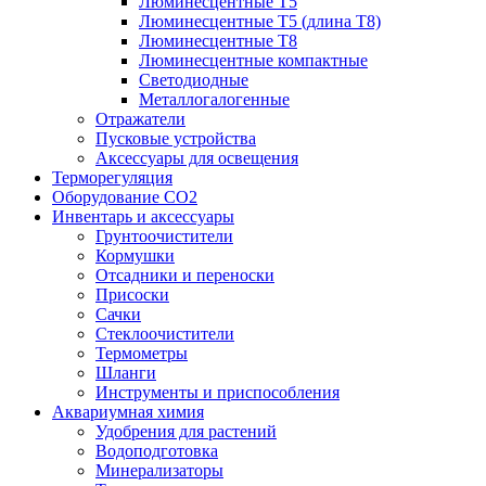
Люминесцентные T5
Люминесцентные T5 (длина T8)
Люминесцентные T8
Люминесцентные компактные
Светодиодные
Металлогалогенные
Отражатели
Пусковые устройства
Аксессуары для освещения
Терморегуляция
Оборудование CO2
Инвентарь и аксессуары
Грунтоочистители
Кормушки
Отсадники и переноски
Присоски
Сачки
Стеклоочистители
Термометры
Шланги
Инструменты и приспособления
Аквариумная химия
Удобрения для растений
Водоподготовка
Минерализаторы