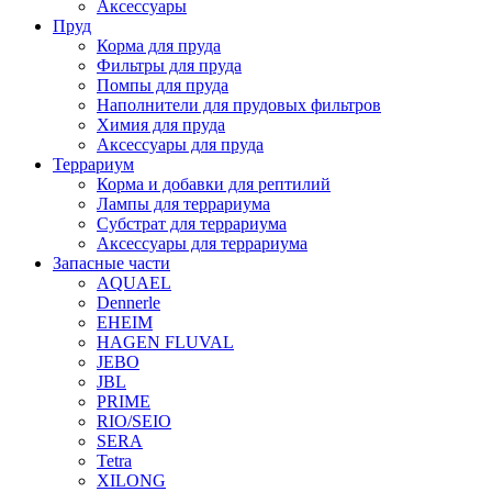
Аксессуары
Пруд
Корма для пруда
Фильтры для пруда
Помпы для пруда
Наполнители для прудовых фильтров
Химия для пруда
Аксессуары для пруда
Террариум
Корма и добавки для рептилий
Лампы для террариума
Субстрат для террариума
Аксессуары для террариума
Запасные части
AQUAEL
Dennerle
EHEIM
HAGEN FLUVAL
JEBO
JBL
PRIME
RIO/SEIO
SERA
Tetra
XILONG