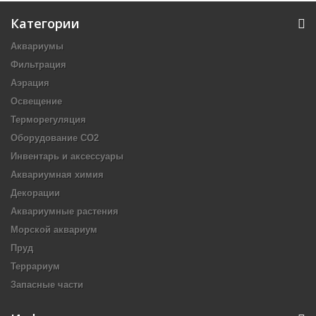
Категории
Аквариумы
Фильтрация
Аэрация
Освещение
Терморегуляция
Оборудование CO2
Инвентарь и аксессуары
Аквариумная химия
Декорации
Аквариумные растения
Морской аквариум
Пруд
Террариум
Запасные части