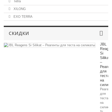
Tetra
XILONG
EXO TERRA
СКИДКИ
JBL
Reage
Si
Silikat
–
Реаген
для
теста
на
силик
Реаген
для
теста
на
силика
Si