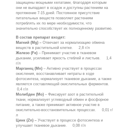
защищены мощными хелатами, благодаря которым
они не выпадают в осадок и доступны растениям на
протяжение 7-15 дней. Постоянное присутствие
питательных веществ позволяет растениям
потреблять их по мере необходимости, что
значительно способствует их полноценному развитию.
В состав препарат входят:
Магний (Mg) –
Отвечает за нормализацию обмена
веществ в растительной клетке. 2,8 г/л
Железо (Fe)
– Принимает участие в тканевом
дыхании, усиливает яркость стеблей и листьев. 1,4
г/л
Марганец (Mn)
– Активно участвует в процессах
окисления, восстанавливает нитраты в ходе
фотосинтеза, нормализует тканевое дыхание, а также
является составляющей окислительных ферментов.
0,4 г/л
Молибден (Mo)
– Фиксирует азот в растительной
ткани, нормализует углеводный обмен и фосфорное
питание, а также принимает активное участие в
окислительно-восстановительных процессах. 0,01 г/
л
Цинк (Zn) –
Участвует в процессе фотосинтеза и
улучшает тканевое дыхание. 0,08 г/л