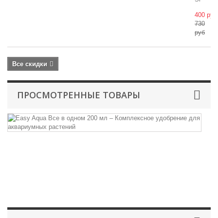
400 руб
730
руб
Все скидки
ПРОСМОТРЕННЫЕ ТОВАРЫ
E
A
В
в
од
Ко
уд
д
ак