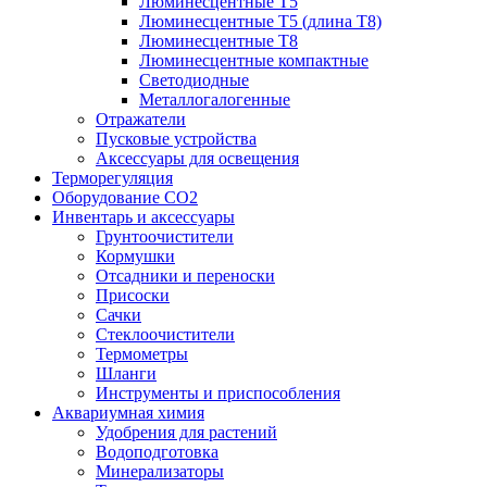
Люминесцентные T5
Люминесцентные T5 (длина T8)
Люминесцентные T8
Люминесцентные компактные
Светодиодные
Металлогалогенные
Отражатели
Пусковые устройства
Аксессуары для освещения
Терморегуляция
Оборудование CO2
Инвентарь и аксессуары
Грунтоочистители
Кормушки
Отсадники и переноски
Присоски
Сачки
Стеклоочистители
Термометры
Шланги
Инструменты и приспособления
Аквариумная химия
Удобрения для растений
Водоподготовка
Минерализаторы