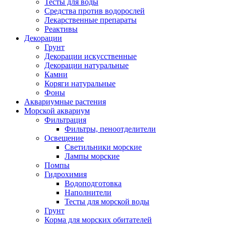
Тесты для воды
Средства против водорослей
Лекарственные препараты
Реактивы
Декорации
Грунт
Декорации искусственные
Декорации натуральные
Камни
Коряги натуральные
Фоны
Аквариумные растения
Морской аквариум
Фильтрация
Фильтры, пеноотделители
Освещение
Светильники морские
Лампы морские
Помпы
Гидрохимия
Водоподготовка
Наполнители
Тесты для морской воды
Грунт
Корма для морских обитателей