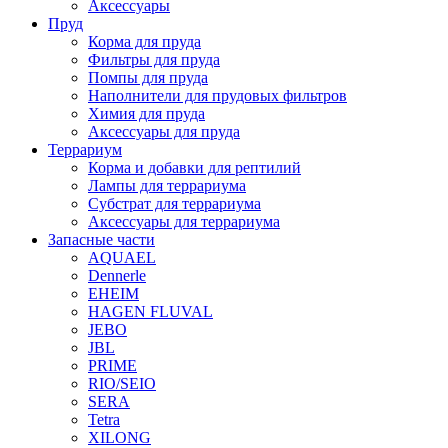
Аксессуары
Пруд
Корма для пруда
Фильтры для пруда
Помпы для пруда
Наполнители для прудовых фильтров
Химия для пруда
Аксессуары для пруда
Террариум
Корма и добавки для рептилий
Лампы для террариума
Субстрат для террариума
Аксессуары для террариума
Запасные части
AQUAEL
Dennerle
EHEIM
HAGEN FLUVAL
JEBO
JBL
PRIME
RIO/SEIO
SERA
Tetra
XILONG