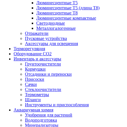
Люминесцентные T5
Люминесцентные T5 (длина T8)
Люминесцентные T8
Люминесцентные компактные
Светодиодные
Металлогалогенные
Отражатели
Пусковые устройства
Аксессуары для освещения
Терморегуляция
Оборудование CO2
Инвентарь и аксессуары
Грунтоочистители
Кормушки
Отсадники и переноски
Присоски
Сачки
Стеклоочистители
Термометры
Шланги
Инструменты и приспособления
Аквариумная химия
Удобрения для растений
Водоподготовка
Минерализаторы