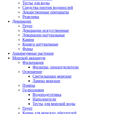
Тесты для воды
Средства против водорослей
Лекарственные препараты
Реактивы
Декорации
Грунт
Декорации искусственные
Декорации натуральные
Камни
Коряги натуральные
Фоны
Аквариумные растения
Морской аквариум
Фильтрация
Фильтры, пеноотделители
Освещение
Светильники морские
Лампы морские
Помпы
Гидрохимия
Водоподготовка
Наполнители
Тесты для морской воды
Грунт
Корма для морских обитателей