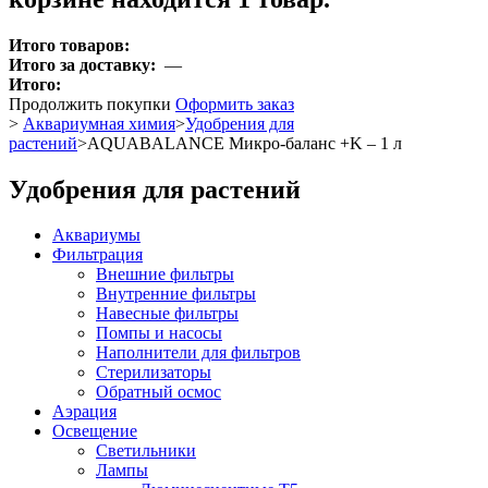
Итого товаров:
Итого за доставку:
—
Итого:
Продолжить покупки
Оформить заказ
>
Аквариумная химия
>
Удобрения для
растений
>
AQUABALANCE Микро-баланс +K – 1 л
Удобрения для растений
Аквариумы
Фильтрация
Внешние фильтры
Внутренние фильтры
Навесные фильтры
Помпы и насосы
Наполнители для фильтров
Стерилизаторы
Обратный осмос
Аэрация
Освещение
Светильники
Лампы