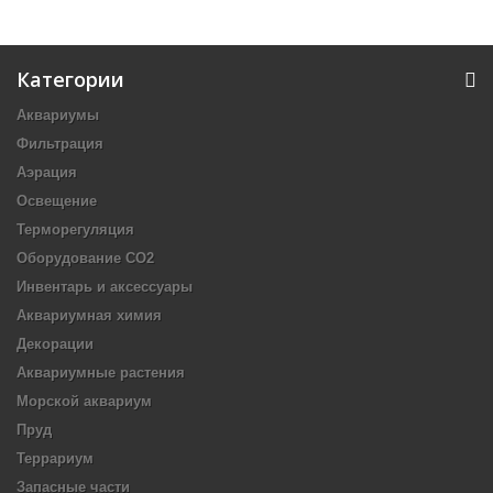
Категории
Аквариумы
Фильтрация
Аэрация
Освещение
Терморегуляция
Оборудование CO2
Инвентарь и аксессуары
Аквариумная химия
Декорации
Аквариумные растения
Морской аквариум
Пруд
Террариум
Запасные части