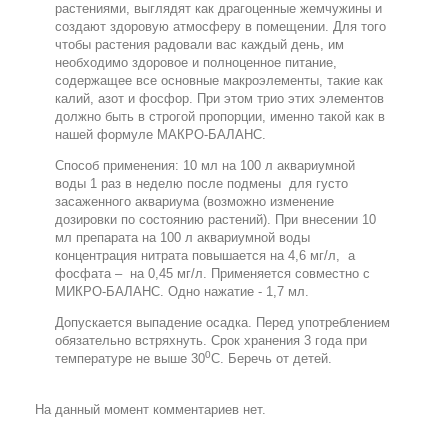
растениями, выглядят как драгоценные жемчужины и
создают здоровую атмосферу в помещении. Для того
чтобы растения радовали вас каждый день, им
необходимо здоровое и полноценное питание,
содержащее все основные макроэлементы, такие как
калий, азот и фосфор. При этом трио этих элементов
должно быть в строгой пропорции, именно такой как в
нашей формуле МАКРО-БАЛАНС.
Способ применения: 10 мл на 100 л аквариумной
воды 1 раз в неделю после подмены для густо
засаженного аквариума (возможно изменение
дозировки по состоянию растений). При внесении 10
мл препарата на 100 л аквариумной воды
концентрация нитрата повышается на 4,6 мг/л, а
фосфата – на 0,45 мг/л. Применяется совместно с
МИКРО-БАЛАНС. Одно нажатие - 1,7 мл.
Допускается выпадение осадка. Перед употреблением
обязательно встряхнуть. Срок хранения 3 года при
0
температуре не выше 30
С. Беречь от детей.
На данный момент комментариев нет.