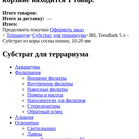
Итого товаров:
Итого за доставку:
—
Итого:
Продолжить покупки
Оформить заказ
>
Террариум
>
Субстрат для террариума
>
JBL TerraBark 5 л –
Субстрат из коры сосны пинии, 10-20 мм
Субстрат для террариума
Аквариумы
Фильтрация
Внешние фильтры
Внутренние фильтры
Навесные фильтры
Помпы и насосы
Наполнители для фильтров
Стерилизаторы
Обратный осмос
Аэрация
Освещение
Светильники
Лампы