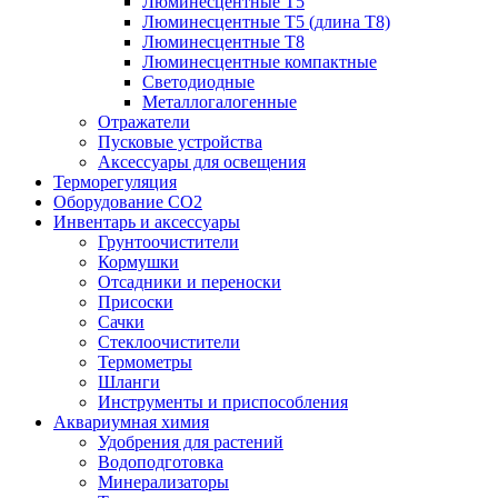
Люминесцентные T5
Люминесцентные T5 (длина T8)
Люминесцентные T8
Люминесцентные компактные
Светодиодные
Металлогалогенные
Отражатели
Пусковые устройства
Аксессуары для освещения
Терморегуляция
Оборудование CO2
Инвентарь и аксессуары
Грунтоочистители
Кормушки
Отсадники и переноски
Присоски
Сачки
Стеклоочистители
Термометры
Шланги
Инструменты и приспособления
Аквариумная химия
Удобрения для растений
Водоподготовка
Минерализаторы