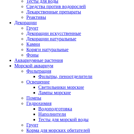
Тесты для воды
Средства против водорослей
Лекарственные препараты
Реактивы
Декорации
Грунт
Декорации искусственные
Декорации натуральные
Камни
Коряги натуральные
Фоны
Аквариумные растения
Морской аквариум
Фильтрация
Фильтры, пеноотделители
Освещение
Светильники морские
Лампы морские
Помпы
Гидрохимия
Водоподготовка
Наполнители
Тесты для морской воды
Грунт
Корма для морских обитателей