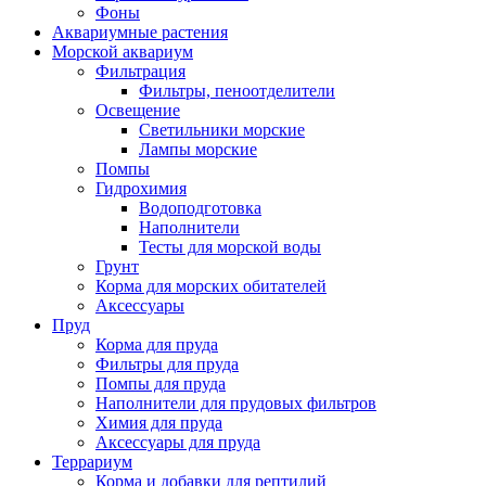
Фоны
Аквариумные растения
Морской аквариум
Фильтрация
Фильтры, пеноотделители
Освещение
Светильники морские
Лампы морские
Помпы
Гидрохимия
Водоподготовка
Наполнители
Тесты для морской воды
Грунт
Корма для морских обитателей
Аксессуары
Пруд
Корма для пруда
Фильтры для пруда
Помпы для пруда
Наполнители для прудовых фильтров
Химия для пруда
Аксессуары для пруда
Террариум
Корма и добавки для рептилий