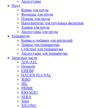
Аксессуары
Пруд
Корма для пруда
Фильтры для пруда
Помпы для пруда
Наполнители для прудовых фильтров
Химия для пруда
Аксессуары для пруда
Террариум
Корма и добавки для рептилий
Лампы для террариума
Субстрат для террариума
Аксессуары для террариума
Запасные части
AQUAEL
Dennerle
EHEIM
HAGEN FLUVAL
JEBO
JBL
PRIME
RIO/SEIO
SERA
Tetra
XILONG