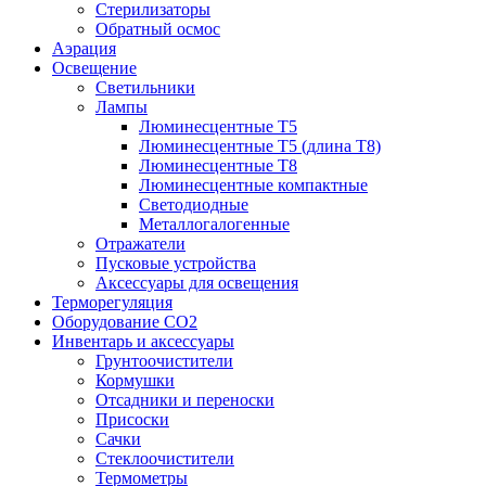
Стерилизаторы
Обратный осмос
Аэрация
Освещение
Светильники
Лампы
Люминесцентные T5
Люминесцентные T5 (длина T8)
Люминесцентные T8
Люминесцентные компактные
Светодиодные
Металлогалогенные
Отражатели
Пусковые устройства
Аксессуары для освещения
Терморегуляция
Оборудование CO2
Инвентарь и аксессуары
Грунтоочистители
Кормушки
Отсадники и переноски
Присоски
Сачки
Стеклоочистители
Термометры