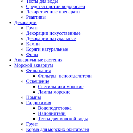
Тесты для воды
Средства против водорослей
Лекарственные препараты
Реактивы
Декорации
Грунт
Декорации искусственные
Декорации натуральные
Камни
Коряги натуральные
Фоны
Аквариумные растения
Морской аквариум
Фильтрация
Фильтры, пеноотделители
Освещение
Светильники морские
Лампы морские
Помпы
Гидрохимия
Водоподготовка
Наполнители
Тесты для морской воды
Грунт
Корма для морских обитателей