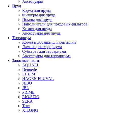
Аксессуары
Пруд
Корма для пруда
Фильтры для пруда
Помпы для пруда
Наполнители для прудовых фильтров
Химия для пруда
Аксессуары для пруда
Террариум
Корма и добавки для рептилий
Лампы для террариума
Субстрат для террариума
Аксессуары для террариума
Запасные части
AQUAEL
Dennerle
EHEIM
HAGEN FLUVAL
JEBO
JBL
PRIME
RIO/SEIO
SERA
Tetra
XILONG