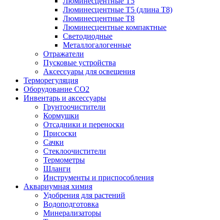
Люминесцентные T5
Люминесцентные T5 (длина T8)
Люминесцентные T8
Люминесцентные компактные
Светодиодные
Металлогалогенные
Отражатели
Пусковые устройства
Аксессуары для освещения
Терморегуляция
Оборудование CO2
Инвентарь и аксессуары
Грунтоочистители
Кормушки
Отсадники и переноски
Присоски
Сачки
Стеклоочистители
Термометры
Шланги
Инструменты и приспособления
Аквариумная химия
Удобрения для растений
Водоподготовка
Минерализаторы