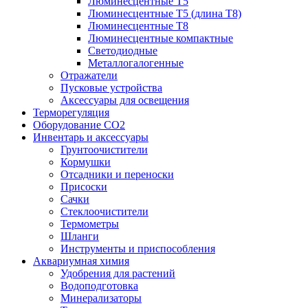
Люминесцентные T5
Люминесцентные T5 (длина T8)
Люминесцентные T8
Люминесцентные компактные
Светодиодные
Металлогалогенные
Отражатели
Пусковые устройства
Аксессуары для освещения
Терморегуляция
Оборудование CO2
Инвентарь и аксессуары
Грунтоочистители
Кормушки
Отсадники и переноски
Присоски
Сачки
Стеклоочистители
Термометры
Шланги
Инструменты и приспособления
Аквариумная химия
Удобрения для растений
Водоподготовка
Минерализаторы