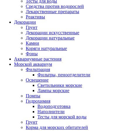
Тесты для воды
Средства против водорослей
Лекарственные препараты
Реактивы
Декорации
Грунт
Декорации искусственные
Декорации натуральные
Камни
Коряги натуральные
Фоны
Аквариумные растения
Морской аквариум
Фильтрация
Фильтры, пеноотделители
Освещение
Светильники морские
Лампы морские
Помпы
Гидрохимия
Водоподготовка
Наполнители
Тесты для морской воды
Грунт
Корма для морских обитателей