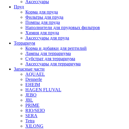
Аксессуары
Пруд
Корма для пруда
Фильтры для пруда
Помпы для пруда
Наполнители для прудовых фильтров
Химия для пруда
Аксессуары для пруда
Террариум
Корма и добавки для рептилий
Лампы для террариума
Субстрат для террариума
Аксессуары для террариума
Запасные части
AQUAEL
Dennerle
EHEIM
HAGEN FLUVAL
JEBO
JBL
PRIME
RIO/SEIO
SERA
Tetra
XILONG