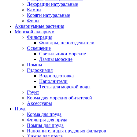
Декорации натуральные
Камни
Коряги натуральные
Фоны
Аквариумные растения
Морской аквариум
Фильтрация
Фильтры, пеноотделители
Освещение
Светильники морские
Лампы морские
Помпы
Гидрохимия
Водоподготовка
Наполнители
Тесты для морской воды
Грунт
Корма для морских обитателей
Аксессуары
Пруд
Корма для пруда
Фильтры для пруда
Помпы для пруда
Наполнители для прудовых фильтров
Химия для пруда