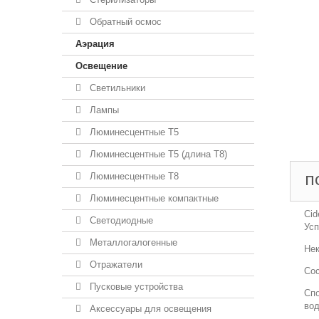
Обратный осмос
Аэрация
Освещение
Светильники
Лампы
Люминесцентные T5
Люминесцентные T5 (длина T8)
Люминесцентные T8
П
Люминесцентные компактные
Cid
Светодиодные
Усп
Металлогалогенные
Нек
Отражатели
Сос
Пусковые устройства
Спо
во
Аксессуары для освещения