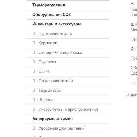
Не 
Терморегуляция
под
Оборудование CO2
вод
Инвентарь и аксессуары
Для
Мож
Грунтоочистители
Не 
Кормушки
Хра
Отсадники и переноски
При
Присоски
Объ
Сачки
Сро
Стеклоочистители
Про
Термометры
На дан
Шланги
Инструменты и приспособления
Аквариумная химия
Удобрения для растений