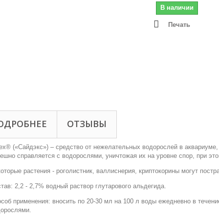
В наличии
Печать
ОДРОБНЕЕ
ОТЗЫВЫ
ex® («Cайдэкс») – средство от нежелательных водорослей в аквариуме, 
ешно справляется с водорослями, уничтожая их на уровне спор, при эт
оторые растения - роголистник, валлиснерия, криптокорины могут постр
тав: 2,2 - 2,7% водный раствор глутарового альдегида.
соб применения: вносить по 20-30 мл на 100 л воды ежедневно в течение
дорослями.