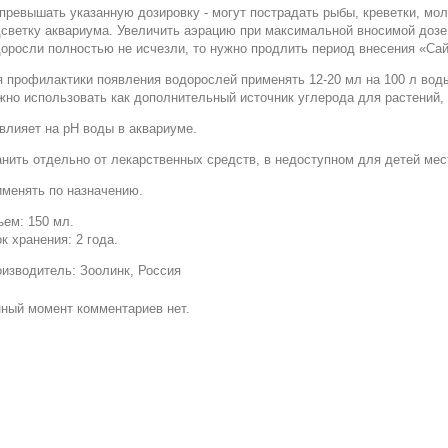
превышать указанную дозировку - могут пострадать рыбы, креветки, мо
светку аквариума. Увеличить аэрацию при максимальной вносимой дозе.
оросли полностью не исчезли, то нужно продлить период внесения «Сай
 профилактики появления водорослей применять 12-20 мл на 100 л воды
но использовать как дополнительный источник углерода для растений, 
влияет на рН воды в аквариуме.
нить отдельно от лекарственных средств, в недоступном для детей мест
менять по назначению.
ем: 150 мл.
к хранения: 2 года.
изводитель: Зоолинк, Россия
ный момент комментариев нет.