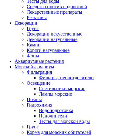
Тесты для воды
Средства против водорослей
Лекарственные препараты
Реактивы
Декорации
Грунт
Декорации искусственные
Декорации натуральные
Камни
Коряги натуральные
Фоны
Аквариумные растения
Морской аквариум
Фильтрация
Фильтры, пеноотделители
Освещение
Светильники морские
Лампы морские
Помпы
Гидрохимия
Водоподготовка
Наполнители
Тесты для морской воды
Грунт
Корма для морских обитателей