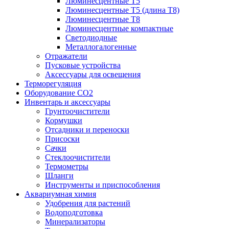
Люминесцентные T5
Люминесцентные T5 (длина T8)
Люминесцентные T8
Люминесцентные компактные
Светодиодные
Металлогалогенные
Отражатели
Пусковые устройства
Аксессуары для освещения
Терморегуляция
Оборудование CO2
Инвентарь и аксессуары
Грунтоочистители
Кормушки
Отсадники и переноски
Присоски
Сачки
Стеклоочистители
Термометры
Шланги
Инструменты и приспособления
Аквариумная химия
Удобрения для растений
Водоподготовка
Минерализаторы