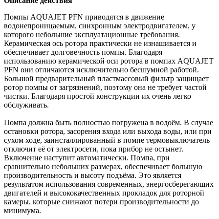
Описание действия
Помпы AQUAJET PFN приводятся в движение
водонепроницаемым, синхронным электродвигателем, у
которого небольшие эксплуатационные требования.
Керамическая ось ротора практически не изнашивается и
обеспечивает долговечность помпы. Благодаря
использованию керамической оси ротора в помпах AQUAJET
PFN они отличаются исключительно бесшумной работой.
Большой предварительный пластмассовый фильтр защищает
ротор помпы от загрязнений, поэтому она не требует частой
чистки. Благодаря простой конструкции их очень легко
обслуживать.
Помпа должна быть полностью погружена в водоём. В случае
остановки ротора, засорения входа или выхода воды, или при
сухом ходе, заинсталлированный в помпе термовыключатель
отключит её от электросети, пока прибор не остынет.
Включение наступит автоматически. Помпа, при
сравнительно небольших размерах, обеспечивает большую
производительность и высоту подъёма. Это является
результатом использования современных, энергосберегающих
двигателей и высококачественных прокладок для роторной
камеры, которые снижают потери производительности до
минимума.