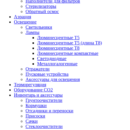
Наполнители для фильтров
Стерилизаторы
Обратный осмос
Аэрация
Освещение
Светильники
Лампы
Люминесцентные T5
Люминесцентные T5 (длина T8)
Люминесцентные T8
Люминесцентные компактные
Светодиодные
Металлогалогенные
Отражатели
Пусковые устройства
Аксессуары для освещения
Терморегуляция
Оборудование CO2
Инвентарь и аксессуары
Грунтоочистители
Кормушки
Отсадники и переноски
Присоски
Сачки
Стеклоочистители