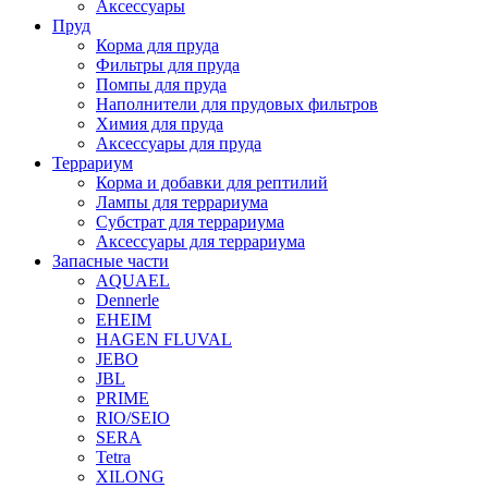
Аксессуары
Пруд
Корма для пруда
Фильтры для пруда
Помпы для пруда
Наполнители для прудовых фильтров
Химия для пруда
Аксессуары для пруда
Террариум
Корма и добавки для рептилий
Лампы для террариума
Субстрат для террариума
Аксессуары для террариума
Запасные части
AQUAEL
Dennerle
EHEIM
HAGEN FLUVAL
JEBO
JBL
PRIME
RIO/SEIO
SERA
Tetra
XILONG