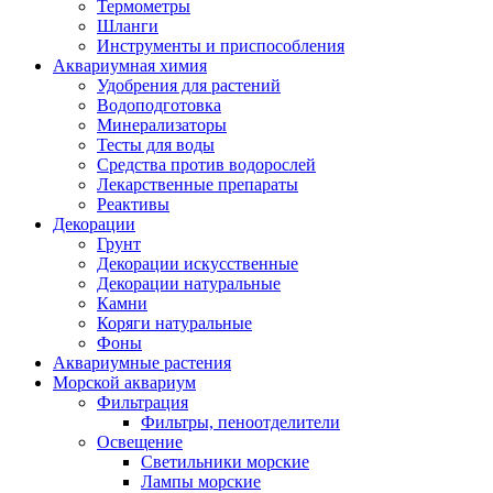
Термометры
Шланги
Инструменты и приспособления
Аквариумная химия
Удобрения для растений
Водоподготовка
Минерализаторы
Тесты для воды
Средства против водорослей
Лекарственные препараты
Реактивы
Декорации
Грунт
Декорации искусственные
Декорации натуральные
Камни
Коряги натуральные
Фоны
Аквариумные растения
Морской аквариум
Фильтрация
Фильтры, пеноотделители
Освещение
Светильники морские
Лампы морские