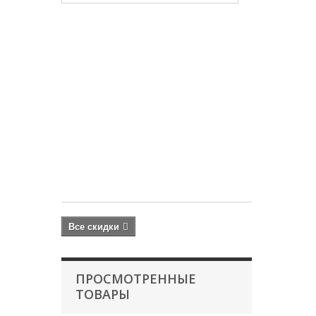
Микро-
комплекс
KH
выше
4
–
1
л
AQUABALANC
PROFESSIONA
1 000 руб
1
260
руб
Все скидки
ПРОСМОТРЕННЫЕ
ТОВАРЫ