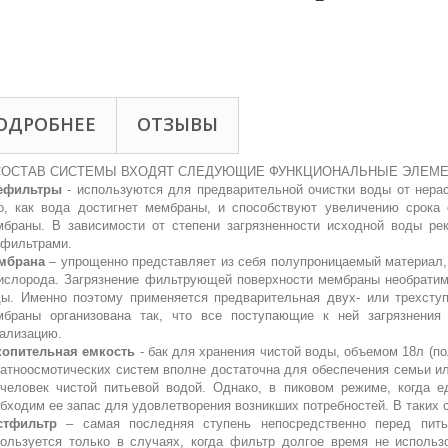
ОДРОБНЕЕ
ОТЗЫВЫ
СОСТАВ СИСТЕМЫ ВХОДЯТ СЛЕДУЮЩИЕ ФУНКЦИОНАЛЬНЫЕ ЭЛЕМ
ефильтры
- используются для предварительной очистки воды от нерас
го, как вода достигнет мембраны, и способствуют увеличению срока
мбраны. В зависимости от степени загрязненности исходной воды р
ефильтрами.
мбрана
– упрощенно представляет из себя полупроницаемый материал, 
ислорода. Загрязнение фильтрующей поверхности мембраны необратимо
ды. Именно поэтому применяется предварительная двух- или трехсту
мбраны организована так, что все поступающие к ней загрязнения
нализацию.
копительная емкость
- бак для хранения чистой воды, объемом 18л (п
атноосмотических систем вполне достаточна для обеспечения семьи и
человек чистой питьевой водой. Однако, в пиковом режиме, когда е
бходим ее запас для удовлетворения возникших потребностей. В таких 
стфильтр
– самая последняя ступень непосредственно перед пить
ользуется только в случаях, когда фильтр долгое время не использ