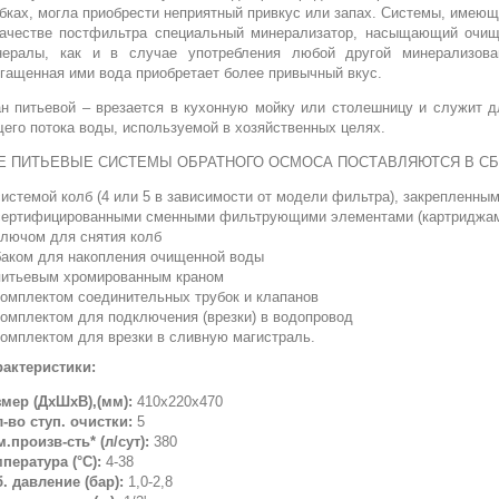
бках, могла приобрести неприятный привкус или запах. Системы, имеющ
качестве постфильтра специальный минерализатор, насыщающий очи
нералы, как и в случае употребления любой другой минерализова
гащенная ими вода приобретает более привычный вкус.
н питьевой – врезается в кухонную мойку или столешницу и служит д
его потока воды, используемой в хозяйственных целях.
Е ПИТЬЕВЫЕ СИСТЕМЫ ОБРАТНОГО ОСМОСА ПОСТАВЛЯЮТСЯ В С
системой колб (4 или 5 в зависимости от модели фильтра), закрепленны
сертифицированными сменными фильтрующими элементами (картриджам
ключом для снятия колб
баком для накопления очищенной воды
питьевым хромированным краном
комплектом соединительных трубок и клапанов
комплектом для подключения (врезки) в водопровод
комплектом для врезки в сливную магистраль.
рактеристики:
мер (ДхШхВ),(мм):
410х220х470
-во ступ. очистки:
5
.произв-сть* (л/сут):
380
пература (°С):
4-38
. давление (бар):
1,0-2,8