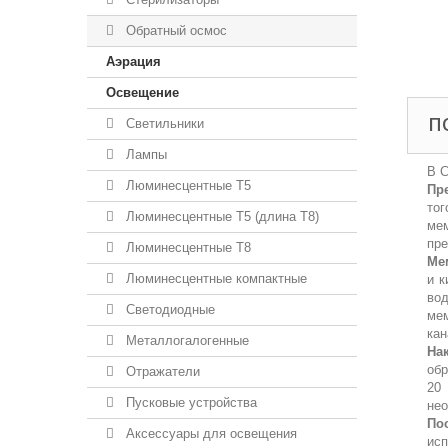
Обратный осмос
Аэрация
Освещение
П
Светильники
Лампы
В 
Люминесцентные T5
Пр
то
Люминесцентные T5 (длина T8)
ме
пр
Люминесцентные T8
Ме
Люминесцентные компактные
и к
во
Светодиодные
ме
ка
Металлогалогенные
На
обр
Отражатели
20 
Пусковые устройства
нео
По
Аксессуары для освещения
исп