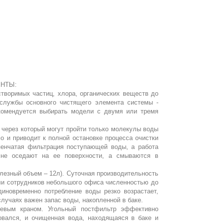
ЕНТЫ:
творимых частиц, хлора, органических веществ до
 службы основного чистящего элемента системы -
екомендуется выбирать модели с двумя или тремя
через который могут пройти только молекулы воды
 и приводит к полной остановке процесса очистки
пенчатая фильтрация поступающей воды, а работа
 не оседают на ее поверхности, а смываются в
олезный объем – 12л). Суточная производительность
ли сотрудников небольшого офиса численностью до
диновременно потребление воды резко возрастает,
случаях важен запас воды, накопленной в баке.
евым краном. Угольный постфильтр эффективно
овался, и очищенная вода, находящаяся в баке и