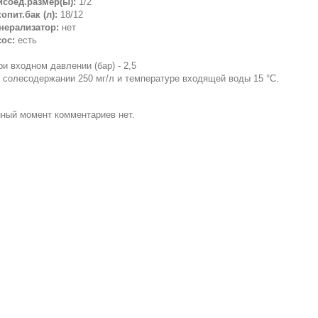
исоед.размер(ы):
1/2'
опит.бак (л):
18/12
нерализатор:
нет
ос:
есть
ри входном давлении (бар) - 2,5
 солесодержании 250 мг/л и температуре входящей воды 15 °С.
ный момент комментариев нет.