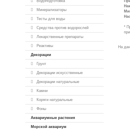
Водоподготовка
Пр
Нак
Минерализаторы
Ми
Нас
Тесты для воды
* П
Средства против водорослей
при
Лекарственные препараты
Реактивы
На дан
Декорации
Грунт
Декорации искусственные
Декорации натуральные
Камни
Коряги натуральные
Фоны
Аквариумные растения
Морской аквариум