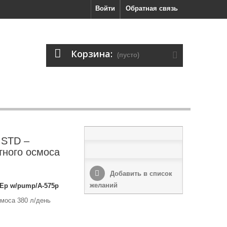
Войти
Обратная связь
Корзина:
(пусто)
 STD –
тного осмоса
Добавить в список
желаний
75Ep w/pump/A-575p
моса 380 л/день