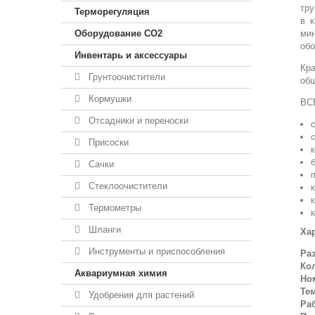
тру
Терморегуляция
в 
Оборудование CO2
ми
обо
Инвентарь и аксессуары
Кра
Грунтоочистители
общ
Кормушки
ВС
Отсадники и переноски
Присоски
Сачки
Стеклоочистители
Термометры
Шланги
Ха
Инструменты и приспособления
Раз
Кол
Аквариумная химия
Ном
Тем
Удобрения для растений
Раб