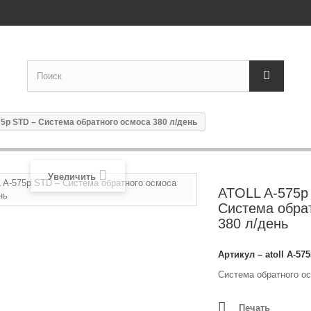
5p STD – Система обратного осмоса 380 л/день
Увеличить
ATOLL A-575p
Система обра
380 л/день
Артикул
– atoll A-5
Система обратного ос
Печать