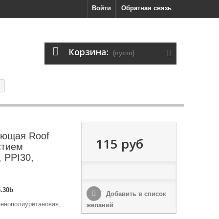
Войти
Обратная связь
Корзина:
(пусто)
ующая Roof
115 руб
стием
 PPI30,
5.30b
Добавить в список
енополиуретановая,
желаний