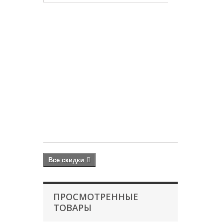
Микро-
комплекс
KH
выше
4
–
1
л
AQUABALANC
PROFESSIONA
1 000 руб
1
260
руб
Все скидки
ПРОСМОТРЕННЫЕ
ТОВАРЫ