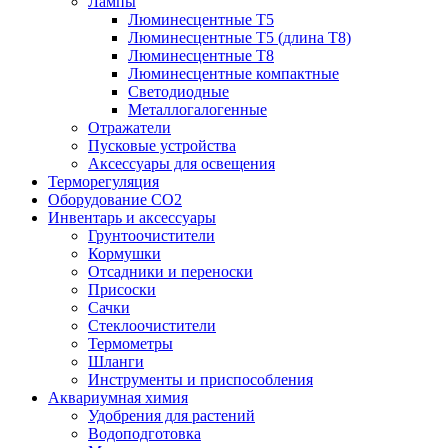
Лампы
Люминесцентные T5
Люминесцентные T5 (длина T8)
Люминесцентные T8
Люминесцентные компактные
Светодиодные
Металлогалогенные
Отражатели
Пусковые устройства
Аксессуары для освещения
Терморегуляция
Оборудование CO2
Инвентарь и аксессуары
Грунтоочистители
Кормушки
Отсадники и переноски
Присоски
Сачки
Стеклоочистители
Термометры
Шланги
Инструменты и приспособления
Аквариумная химия
Удобрения для растений
Водоподготовка