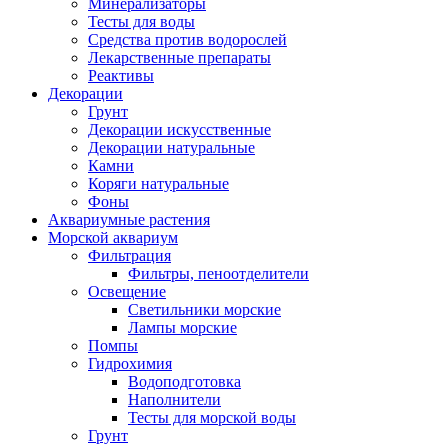
Минерализаторы
Тесты для воды
Средства против водорослей
Лекарственные препараты
Реактивы
Декорации
Грунт
Декорации искусственные
Декорации натуральные
Камни
Коряги натуральные
Фоны
Аквариумные растения
Морской аквариум
Фильтрация
Фильтры, пеноотделители
Освещение
Светильники морские
Лампы морские
Помпы
Гидрохимия
Водоподготовка
Наполнители
Тесты для морской воды
Грунт