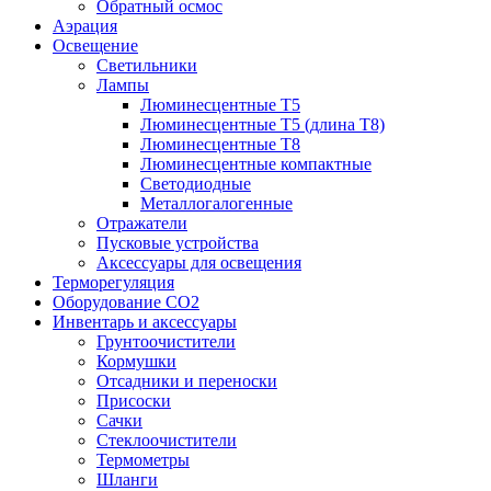
Обратный осмос
Аэрация
Освещение
Светильники
Лампы
Люминесцентные T5
Люминесцентные T5 (длина T8)
Люминесцентные T8
Люминесцентные компактные
Светодиодные
Металлогалогенные
Отражатели
Пусковые устройства
Аксессуары для освещения
Терморегуляция
Оборудование CO2
Инвентарь и аксессуары
Грунтоочистители
Кормушки
Отсадники и переноски
Присоски
Сачки
Стеклоочистители
Термометры
Шланги