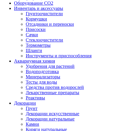
Оборудование CO2
Инвентарь и аксессуары
Грунтоочистители
Кормушки
Отсадники и переноски
Присоски
Сачки
Стеклоочистители
Термометры
Шланги
Инструменты и приспособления
Аквариумная химия
Удобрения для растений
Водоподготовка
Минерализаторы
Тесты для воды
Средства против водорослей
Лекарственные препараты
Реактивы
Декорации
Грунт
Декорации искусственные
Декорации натуральные
Камни
Коряги натуральные