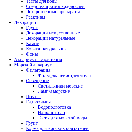
Тесты для воды
Средства против водорослей
Лекарственные препараты
Реактивы
Декорации
Грунт
Декорации искусственные
Декорации натуральные
Камни
Коряги натуральные
Фоны
Аквариумные растения
Морской аквариум
Фильтрация
Фильтры, пеноотделители
Освещение
Светильники морские
Лампы морские
Помпы
Гидрохимия
Водоподготовка
Наполнители
Тесты для морской воды
Грунт
Корма для морских обитателей