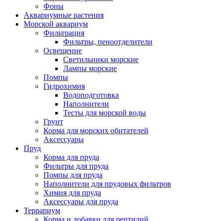
Фоны
Аквариумные растения
Морской аквариум
Фильтрация
Фильтры, пеноотделители
Освещение
Светильники морские
Лампы морские
Помпы
Гидрохимия
Водоподготовка
Наполнители
Тесты для морской воды
Грунт
Корма для морских обитателей
Аксессуары
Пруд
Корма для пруда
Фильтры для пруда
Помпы для пруда
Наполнители для прудовых фильтров
Химия для пруда
Аксессуары для пруда
Террариум
Корма и добавки для рептилий