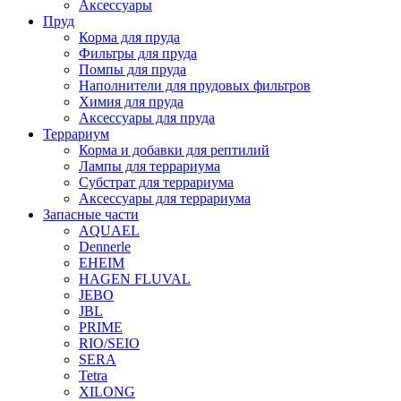
Аксессуары
Пруд
Корма для пруда
Фильтры для пруда
Помпы для пруда
Наполнители для прудовых фильтров
Химия для пруда
Аксессуары для пруда
Террариум
Корма и добавки для рептилий
Лампы для террариума
Субстрат для террариума
Аксессуары для террариума
Запасные части
AQUAEL
Dennerle
EHEIM
HAGEN FLUVAL
JEBO
JBL
PRIME
RIO/SEIO
SERA
Tetra
XILONG