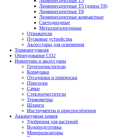
Люминесцентные T5
Люминесцентные T5 (длина T8)
Люминесцентные T8
Люминесцентные компактные
Светодиодные
Металлогалогенные
Отражатели
Пусковые устройства
Аксессуары для освещения
Терморегуляция
Оборудование CO2
Инвентарь и аксессуары
Грунтоочистители
Кормушки
Отсадники и переноски
Присоски
Сачки
Стеклоочистители
Термометры
Шланги
Инструменты и приспособления
Аквариумная химия
Удобрения для растений
Водоподготовка
Минерализаторы