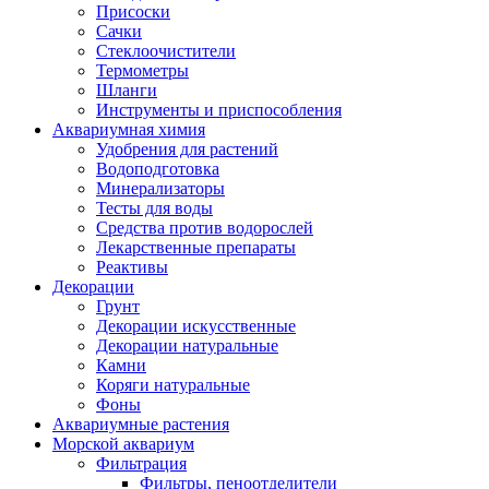
Присоски
Сачки
Стеклоочистители
Термометры
Шланги
Инструменты и приспособления
Аквариумная химия
Удобрения для растений
Водоподготовка
Минерализаторы
Тесты для воды
Средства против водорослей
Лекарственные препараты
Реактивы
Декорации
Грунт
Декорации искусственные
Декорации натуральные
Камни
Коряги натуральные
Фоны
Аквариумные растения
Морской аквариум
Фильтрация
Фильтры, пеноотделители