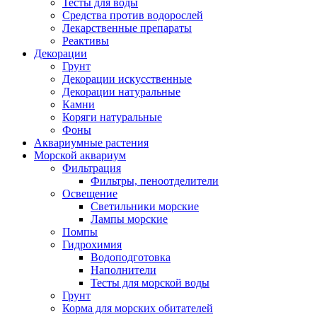
Тесты для воды
Средства против водорослей
Лекарственные препараты
Реактивы
Декорации
Грунт
Декорации искусственные
Декорации натуральные
Камни
Коряги натуральные
Фоны
Аквариумные растения
Морской аквариум
Фильтрация
Фильтры, пеноотделители
Освещение
Светильники морские
Лампы морские
Помпы
Гидрохимия
Водоподготовка
Наполнители
Тесты для морской воды
Грунт
Корма для морских обитателей