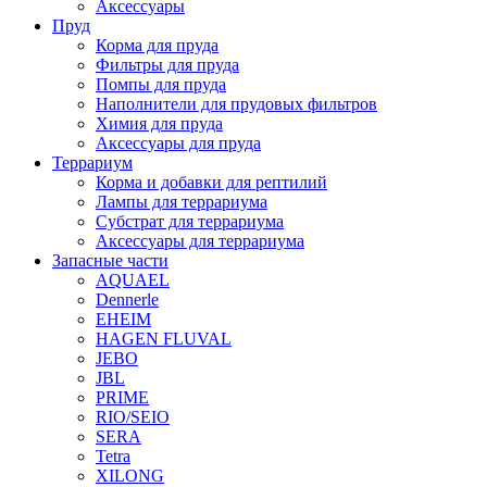
Аксессуары
Пруд
Корма для пруда
Фильтры для пруда
Помпы для пруда
Наполнители для прудовых фильтров
Химия для пруда
Аксессуары для пруда
Террариум
Корма и добавки для рептилий
Лампы для террариума
Субстрат для террариума
Аксессуары для террариума
Запасные части
AQUAEL
Dennerle
EHEIM
HAGEN FLUVAL
JEBO
JBL
PRIME
RIO/SEIO
SERA
Tetra
XILONG