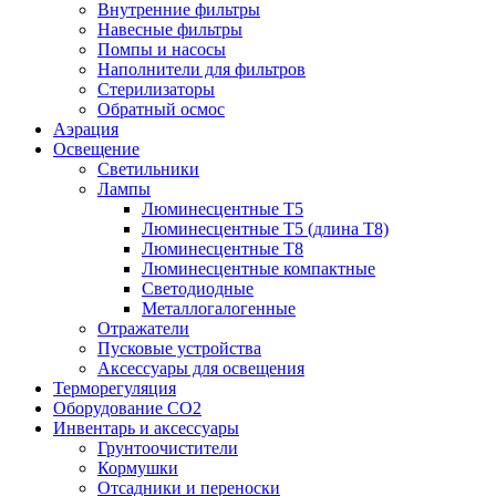
Внутренние фильтры
Навесные фильтры
Помпы и насосы
Наполнители для фильтров
Стерилизаторы
Обратный осмос
Аэрация
Освещение
Светильники
Лампы
Люминесцентные T5
Люминесцентные T5 (длина T8)
Люминесцентные T8
Люминесцентные компактные
Светодиодные
Металлогалогенные
Отражатели
Пусковые устройства
Аксессуары для освещения
Терморегуляция
Оборудование CO2
Инвентарь и аксессуары
Грунтоочистители
Кормушки
Отсадники и переноски