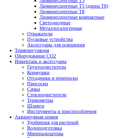
Люминесцентные T5
Люминесцентные T5 (длина T8)
Люминесцентные T8
Люминесцентные компактные
Светодиодные
Металлогалогенные
Отражатели
Пусковые устройства
Аксессуары для освещения
Терморегуляция
Оборудование CO2
Инвентарь и аксессуары
Грунтоочистители
Кормушки
Отсадники и переноски
Присоски
Сачки
Стеклоочистители
Термометры
Шланги
Инструменты и приспособления
Аквариумная химия
Удобрения для растений
Водоподготовка
Минерализаторы