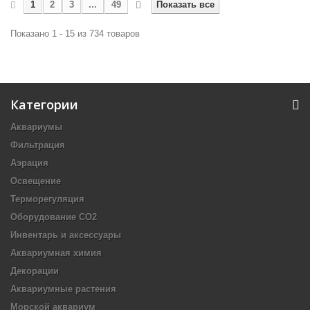
1
2
3
...
49
Показать все
Показано 1 - 15 из 734 товаров
Категории
Аквариумы
Фильтрация
Аэрация
Освещение
Терморегуляция
Оборудование CO2
Инвентарь и аксессуары
Аквариумная химия
Декорации
Аквариумные растения
Морской аквариум