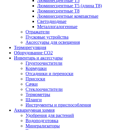
Люминесцентные T5
Люминесцентные T5 (длина T8)
Люминесцентные T8
Люминесцентные компактные
Светодиодные
Металлогалогенные
Отражатели
Пусковые устройства
Аксессуары для освещения
Терморегуляция
Оборудование CO2
Инвентарь и аксессуары
Грунтоочистители
Кормушки
Отсадники и переноски
Присоски
Сачки
Стеклоочистители
Термометры
Шланги
Инструменты и приспособления
Аквариумная химия
Удобрения для растений
Водоподготовка
Минерализаторы