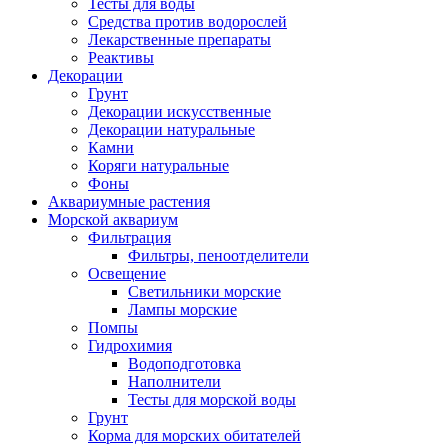
Тесты для воды
Средства против водорослей
Лекарственные препараты
Реактивы
Декорации
Грунт
Декорации искусственные
Декорации натуральные
Камни
Коряги натуральные
Фоны
Аквариумные растения
Морской аквариум
Фильтрация
Фильтры, пеноотделители
Освещение
Светильники морские
Лампы морские
Помпы
Гидрохимия
Водоподготовка
Наполнители
Тесты для морской воды
Грунт
Корма для морских обитателей