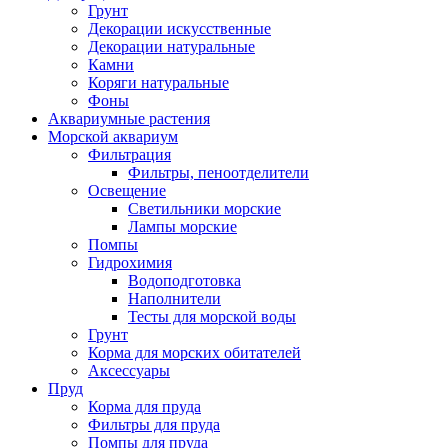
Грунт
Декорации искусственные
Декорации натуральные
Камни
Коряги натуральные
Фоны
Аквариумные растения
Морской аквариум
Фильтрация
Фильтры, пеноотделители
Освещение
Светильники морские
Лампы морские
Помпы
Гидрохимия
Водоподготовка
Наполнители
Тесты для морской воды
Грунт
Корма для морских обитателей
Аксессуары
Пруд
Корма для пруда
Фильтры для пруда
Помпы для пруда