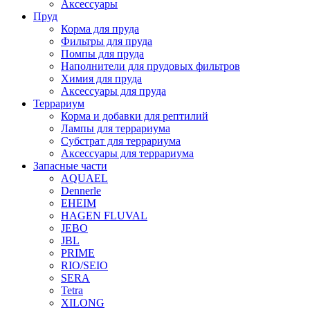
Аксессуары
Пруд
Корма для пруда
Фильтры для пруда
Помпы для пруда
Наполнители для прудовых фильтров
Химия для пруда
Аксессуары для пруда
Террариум
Корма и добавки для рептилий
Лампы для террариума
Субстрат для террариума
Аксессуары для террариума
Запасные части
AQUAEL
Dennerle
EHEIM
HAGEN FLUVAL
JEBO
JBL
PRIME
RIO/SEIO
SERA
Tetra
XILONG