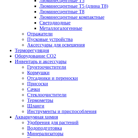
Люминесцентные T5
Люминесцентные T5 (длина T8)
Люминесцентные T8
Люминесцентные компактные
Светодиодные
Металлогалогенные
Отражатели
Пусковые устройства
Аксессуары для освещения
Терморегуляция
Оборудование CO2
Инвентарь и аксессуары
Грунтоочистители
Кормушки
Отсадники и переноски
Присоски
Сачки
Стеклоочистители
Термометры
Шланги
Инструменты и приспособления
Аквариумная химия
Удобрения для растений
Водоподготовка
Минерализаторы