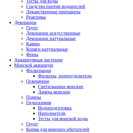
Тесты для воды
Средства против водорослей
Лекарственные препараты
Реактивы
Декорации
Грунт
Декорации искусственные
Декорации натуральные
Камни
Коряги натуральные
Фоны
Аквариумные растения
Морской аквариум
Фильтрация
Фильтры, пеноотделители
Освещение
Светильники морские
Лампы морские
Помпы
Гидрохимия
Водоподготовка
Наполнители
Тесты для морской воды
Грунт
Корма для морских обитателей