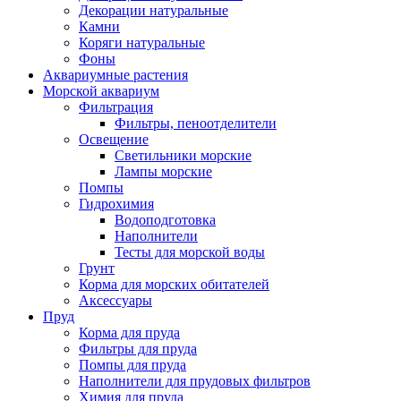
Декорации натуральные
Камни
Коряги натуральные
Фоны
Аквариумные растения
Морской аквариум
Фильтрация
Фильтры, пеноотделители
Освещение
Светильники морские
Лампы морские
Помпы
Гидрохимия
Водоподготовка
Наполнители
Тесты для морской воды
Грунт
Корма для морских обитателей
Аксессуары
Пруд
Корма для пруда
Фильтры для пруда
Помпы для пруда
Наполнители для прудовых фильтров
Химия для пруда