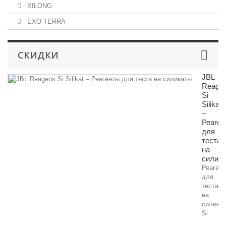
XILONG
EXO TERRA
СКИДКИ
JBL
Reage
Si
Silikat
–
Реаген
для
теста
на
силик
Реаген
для
теста
на
силика
Si