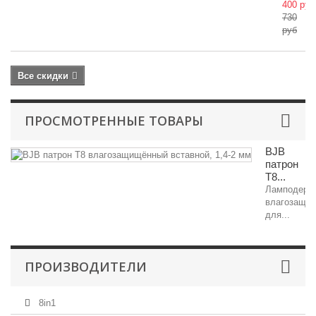
400 руб
730
руб
Все скидки
ПРОСМОТРЕННЫЕ ТОВАРЫ
BJB
патрон
T8...
Ламподерж
влагозащи
для...
ПРОИЗВОДИТЕЛИ
8in1