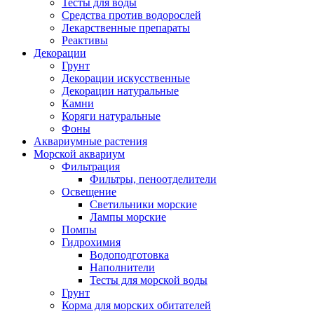
Тесты для воды
Средства против водорослей
Лекарственные препараты
Реактивы
Декорации
Грунт
Декорации искусственные
Декорации натуральные
Камни
Коряги натуральные
Фоны
Аквариумные растения
Морской аквариум
Фильтрация
Фильтры, пеноотделители
Освещение
Светильники морские
Лампы морские
Помпы
Гидрохимия
Водоподготовка
Наполнители
Тесты для морской воды
Грунт
Корма для морских обитателей