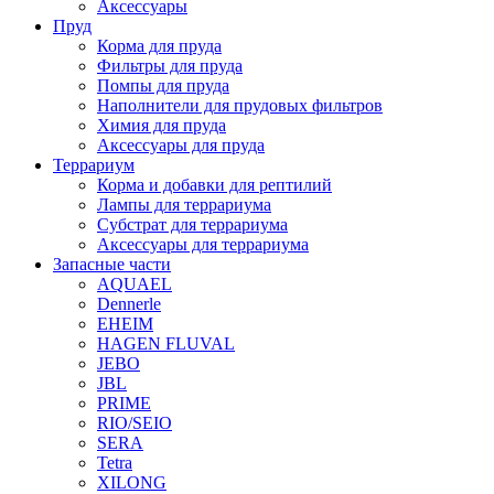
Аксессуары
Пруд
Корма для пруда
Фильтры для пруда
Помпы для пруда
Наполнители для прудовых фильтров
Химия для пруда
Аксессуары для пруда
Террариум
Корма и добавки для рептилий
Лампы для террариума
Субстрат для террариума
Аксессуары для террариума
Запасные части
AQUAEL
Dennerle
EHEIM
HAGEN FLUVAL
JEBO
JBL
PRIME
RIO/SEIO
SERA
Tetra
XILONG