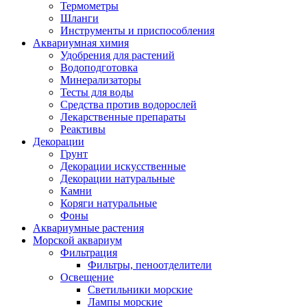
Термометры
Шланги
Инструменты и приспособления
Аквариумная химия
Удобрения для растений
Водоподготовка
Минерализаторы
Тесты для воды
Средства против водорослей
Лекарственные препараты
Реактивы
Декорации
Грунт
Декорации искусственные
Декорации натуральные
Камни
Коряги натуральные
Фоны
Аквариумные растения
Морской аквариум
Фильтрация
Фильтры, пеноотделители
Освещение
Светильники морские
Лампы морские