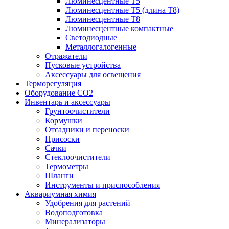
Люминесцентные T5
Люминесцентные T5 (длина T8)
Люминесцентные T8
Люминесцентные компактные
Светодиодные
Металлогалогенные
Отражатели
Пусковые устройства
Аксессуары для освещения
Терморегуляция
Оборудование CO2
Инвентарь и аксессуары
Грунтоочистители
Кормушки
Отсадники и переноски
Присоски
Сачки
Стеклоочистители
Термометры
Шланги
Инструменты и приспособления
Аквариумная химия
Удобрения для растений
Водоподготовка
Минерализаторы