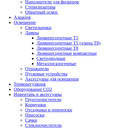
Наполнители для фильтров
Стерилизаторы
Обратный осмос
Аэрация
Освещение
Светильники
Лампы
Люминесцентные T5
Люминесцентные T5 (длина T8)
Люминесцентные T8
Люминесцентные компактные
Светодиодные
Металлогалогенные
Отражатели
Пусковые устройства
Аксессуары для освещения
Терморегуляция
Оборудование CO2
Инвентарь и аксессуары
Грунтоочистители
Кормушки
Отсадники и переноски
Присоски
Сачки
Стеклоочистители