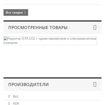
Все скидки
ПРОСМОТРЕННЫЕ ТОВАРЫ
Р
I
С
с..
Ре
C
д
мн
ПРОИЗВОДИТЕЛИ
8in1
ADA