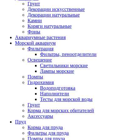
Грунт
Декорации искусственные
Декорации натуральные
Камни
Коряги натуральные
Фоны
Аквариумные растения
Морской аквариум
Фильтрация
Фильтры, пеноотделители
Освещение
Светильники морские
Лампы морские
Помпы
Гидрохимия
Водоподготовка
Наполнители
Тесты для морской воды
Грунт
Корма для морских обитателей
Аксессуары
Пруд
Корма для пруда
Фильтры для пруда
Помпы для пруда