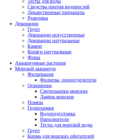
Тесты для воды
Средства против водорослей
Лекарственные препараты
Реактивы
Декорации
Грунт
Декорации искусственные
Декорации натуральные
Камни
Коряги натуральные
Фоны
Аквариумные растения
Морской аквариум
Фильтрация
Фильтры, пеноотделители
Освещение
Светильники морские
Лампы морские
Помпы
Гидрохимия
Водоподготовка
Наполнители
Тесты для морской воды
Грунт
Корма для морских обитателей