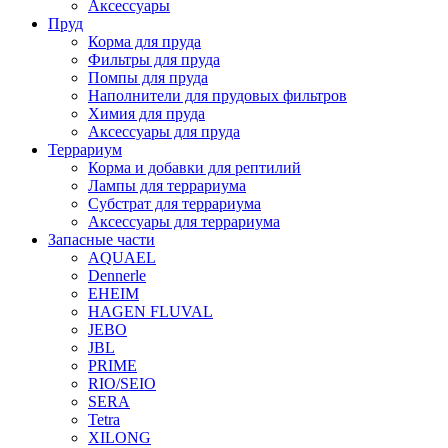
Аксессуары
Пруд
Корма для пруда
Фильтры для пруда
Помпы для пруда
Наполнители для прудовых фильтров
Химия для пруда
Аксессуары для пруда
Террариум
Корма и добавки для рептилий
Лампы для террариума
Субстрат для террариума
Аксессуары для террариума
Запасные части
AQUAEL
Dennerle
EHEIM
HAGEN FLUVAL
JEBO
JBL
PRIME
RIO/SEIO
SERA
Tetra
XILONG