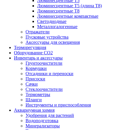
Люминесцентные T5
Люминесцентные T5 (длина T8)
Люминесцентные T8
Люминесцентные компактные
Светодиодные
Металлогалогенные
Отражатели
Пусковые устройства
Аксессуары для освещения
Терморегуляция
Оборудование CO2
Инвентарь и аксессуары
Грунтоочистители
Кормушки
Отсадники и переноски
Присоски
Сачки
Стеклоочистители
Термометры
Шланги
Инструменты и приспособления
Аквариумная химия
Удобрения для растений
Водоподготовка
Минерализаторы