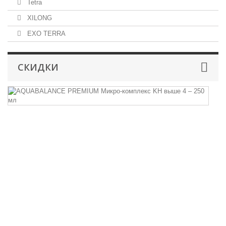
Tetra
XILONG
EXO TERRA
СКИДКИ
A
P
М
к
K
в
4
–
2
м
A
P
35
43
ру