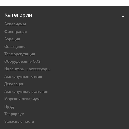
Категории
Аквариумы
Фильтрация
Аэрация
Освещение
Терморегуляция
Оборудование CO2
Инвентарь и аксессуары
Аквариумная химия
Декорации
Аквариумные растения
Морской аквариум
Пруд
Террариум
Запасные части