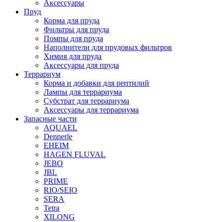
Аксессуары
Пруд
Корма для пруда
Фильтры для пруда
Помпы для пруда
Наполнители для прудовых фильтров
Химия для пруда
Аксессуары для пруда
Террариум
Корма и добавки для рептилий
Лампы для террариума
Субстрат для террариума
Аксессуары для террариума
Запасные части
AQUAEL
Dennerle
EHEIM
HAGEN FLUVAL
JEBO
JBL
PRIME
RIO/SEIO
SERA
Tetra
XILONG