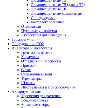
Люминесцентные T5
Люминесцентные T5 (длина T8)
Люминесцентные T8
Люминесцентные компактные
Светодиодные
Металлогалогенные
Отражатели
Пусковые устройства
Аксессуары для освещения
Терморегуляция
Оборудование CO2
Инвентарь и аксессуары
Грунтоочистители
Кормушки
Отсадники и переноски
Присоски
Сачки
Стеклоочистители
Термометры
Шланги
Инструменты и приспособления
Аквариумная химия
Удобрения для растений
Водоподготовка
Минерализаторы