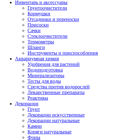
Инвентарь и аксессуары
Грунтоочистители
Кормушки
Отсадники и переноски
Присоски
Сачки
Стеклоочистители
Термометры
Шланги
Инструменты и приспособления
Аквариумная химия
Удобрения для растений
Водоподготовка
Минерализаторы
Тесты для воды
Средства против водорослей
Лекарственные препараты
Реактивы
Декорации
Грунт
Декорации искусственные
Декорации натуральные
Камни
Коряги натуральные
Фоны