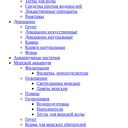
Тесты для воды
Средства против водорослей
Лекарственные препараты
Реактивы
Декорации
Грунт
Декорации искусственные
Декорации натуральные
Камни
Коряги натуральные
Фоны
Аквариумные растения
Морской аквариум
Фильтрация
Фильтры, пеноотделители
Освещение
Светильники морские
Лампы морские
Помпы
Гидрохимия
Водоподготовка
Наполнители
Тесты для морской воды
Грунт
Корма для морских обитателей